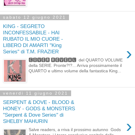
sabato 12 giugno 2021
KING - SEGRETO
INCONFESSABILE - HAI
RUBATO IL MIO CUORE -
LIBERO DI AMARTI "King
›
Series" di T.M. FRAZIER
🅲🅾🆅🅴🆁 🆁🅴🆅🅴🅰🅻 del QUARTO VOLUME
della SERIE. Pronte?!?... Arriva prossimamente il
QUARTO e ultimo volume della fantastica King...
venerdì 11 giugno 2021
SERPENT & DOVE - BLOOD &
HONEY - GODS & MONSTERS
"Serpent & Dove Series" di
›
SHELBY MAHURIN
Salve readers, a rriva il prossimo autunno Gods