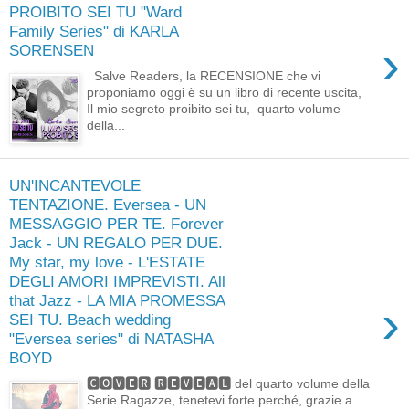
PROIBITO SEI TU "Ward
Family Series" di KARLA
›
SORENSEN
Salve Readers, la RECENSIONE che vi
proponiamo oggi è su un libro di recente uscita,
Il mio segreto proibito sei tu, quarto volume
della...
UN'INCANTEVOLE
TENTAZIONE. Eversea - UN
MESSAGGIO PER TE. Forever
Jack - UN REGALO PER DUE.
My star, my love - L'ESTATE
DEGLI AMORI IMPREVISTI. All
that Jazz - LA MIA PROMESSA
›
SEI TU. Beach wedding
"Eversea series" di NATASHA
BOYD
🅲🅾🆅🅴🆁 🆁🅴🆅🅴🅰🅻 del quarto volume della
Serie Ragazze, tenetevi forte perché, grazie a