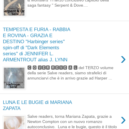
& Monsters i l terzo conclusivo capitolo della
saga fantasy " Serpent & Dove....
TEMPESTA E FURIA - RABBIA
E ROVINA - GRAZIA E
DESTINO "Harbinger series"
spin-off di "Dark Elements
›
series" di JENNIFER L.
ARMENTROUT alias J. LYNN
🅲 🅾 🆅🅴🆁 🆁🅴🆅🅴 🅰 🅻 del TERZO volume
della serie Salve readers, siamo strafelici di
annunciarvi che è in arrivo grazie ad Harper ...
LUNA E LE BUGIE di MARIANA
ZAPATA
›
Salve readers, torna Mariana Zapata, grazie a
Newton Compton con un nuovo romanzo
autoconclusivo. Luna e le bugie, questo è il titolo