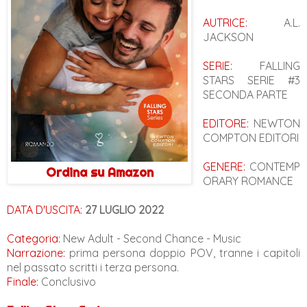
AUTRICE:
A.L.
JACKSON
SERIE:
FALLING
STARS SERIE #3
SECONDA PARTE
EDITORE:
NEWTON
COMPTON EDITORI
GENERE:
CONTEMP
Ordina su Amazon
ORARY ROMANCE
DATA D'USCITA:
27 LUGLIO 2022
Categoria:
New Adult - Second Chance - Music
Narrazione:
prima persona doppio POV, tranne i capitoli
nel passato scritti i terza persona.
Finale:
Conclusivo