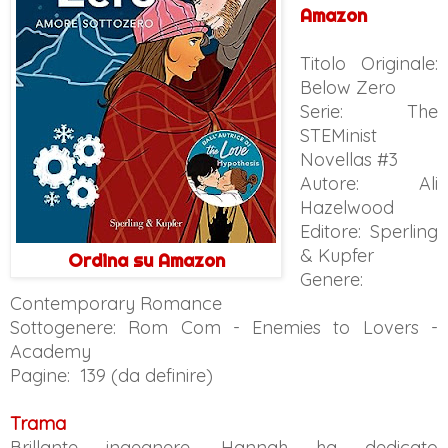
Amazon
Titolo Originale:
Below Zero
Serie: The
STEMinist
Novellas #3
Autore:
Ali
Hazelwood
Editore: Sperling
& Kupfer
Ordina su Amazon
Genere:
Contemporary Romance
Sottogenere: Rom Com - Enemies to Lovers -
Academy
Pagine: 139 (da definire)
Trama
Brillante ingegnere, Hannah ha dedicato