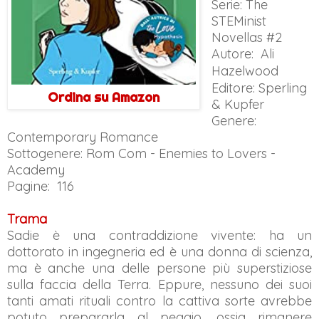
Serie: The
STEMinist
Novellas #2
Autore:
Ali
Hazelwood
Editore: Sperling
Ordina su Amazon
& Kupfer
Genere:
Contemporary Romance
Sottogenere: Rom Com - Enemies to Lovers -
Academy
Pagine: 116
Trama
Sadie è una contraddizione vivente: ha un
dottorato in ingegneria ed è una donna di scienza,
ma è anche una delle persone più superstiziose
sulla faccia della Terra. Eppure, nessuno dei suoi
tanti amati rituali contro la cattiva sorte avrebbe
potuto prepararla al peggio, ossia rimanere