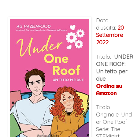
Data
d'uscita:
20 
Settembre 
2022
Titolo:
UNDER
ONE ROOF:
Un tetto per
due
Ordina su
Amazon
Titolo
Originale:
Und
er One Roof
Serie: The
STEMinist