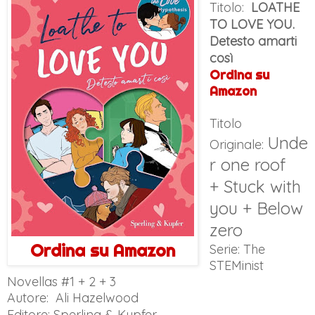
Titolo:
LOATHE
TO LOVE YOU.
Detesto amarti
così
Ordina su
Amazon
Titolo
Unde
Originale:
r one roof
+
Stuck with
you +
Below
zero
Ordina su Amazon
Serie: The
STEMinist
Novellas #1 + 2 + 3
Autore:
Ali Hazelwood
Editore: Sperling & Kupfer