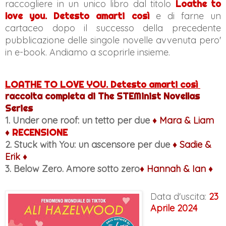
raccogliere in un unico libro dal titolo
Loathe to
love you. Detesto amarti così
e di farne un
cartaceo dopo il successo della precedente
pubblicazione delle singole novelle avvenuta pero'
in e-book. Andiamo a scoprirle insieme.
LOATHE TO LOVE YOU. Detesto amarti così
raccolta completa di The STEMinist Novellas
Series
1. Under one roof: un tetto per due
♦ Mara & Liam
♦
RECENSIONE
2. Stuck with You: un ascensore per due
♦ Sadie &
Erik ♦
3.
Below Zero. Amore sotto zero
♦ Hannah & Ian ♦
Data d'uscita:
23
Aprile 2024