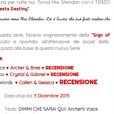
zia per tutte noi.
Torna Mia Sheridan con il TERZO
eets Destiny"
.
e anime come Mia Sheridan. Lei è l'unica che può farti credere che
esta serie, faceva originariamente della
"Sign of
ato e riportato all'attenzione dei social dalla
e posta alla base di questa nuova Serie.
s
:
ice
♥
Archer & Bree
♥
RECENSIONE
You
♥ Crystal & Gabriel ♥
RECENSIONE
RECENSIONE
n Words
♥ Callen & Gessica ♥
Data d'uscita:
3 Dicembre 2015
Titolo:
DIMMI CHE SARAI QUI. Archer's Voice