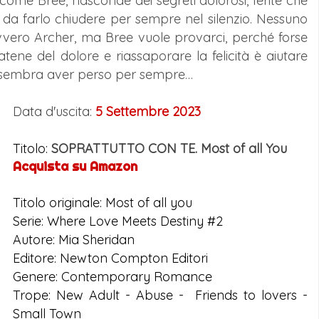
, come Bree, nasconde dei segreti dolorosi, ferite che
 da farlo chiudere per sempre nel silenzio. Nessuno
avvero Archer, ma Bree vuole provarci, perché forse
atene del dolore e riassaporare la felicità è aiutare
e sembra aver perso per sempre…
Data d'uscita:
5 Settembre 2023
Titolo:
SOPRATTUTTO CON TE. Most of all You
Acquista su Amazon
Titolo originale: Most of all you
Serie: Where Love Meets Destiny #2
Autore: Mia Sheridan
Editore: Newton Compton Editori
Genere: Contemporary Romance
Trope: New Adult - Abuse - Friends to lovers -
Small Town