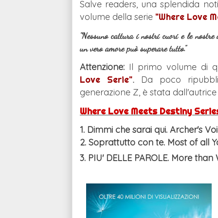
Salve readers, una splendida noti
volume della serie
"
Where Love M
"Nessuno cattura i nostri cuori e le nostr
un vero amore può superare tutto."
Attenzione:
Il primo volume di qu
Love Serie"
Da poco ripubblic
.
generazione Z, è stata dall'autric
Where Love Meets Destiny Serie
1. Dimmi che sarai qui. Archer's Vo
2. Soprattutto con te. Most of all 
3. PIU' DELLE PAROLE. More tha