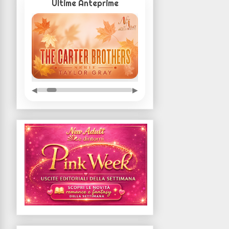
Ultime Anteprime
◀
▶