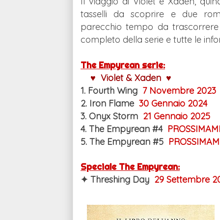
Il viaggio di Violet e Xaden, qui
tasselli da scoprire e due ro
parecchio tempo da trascorrere 
completo della serie e tutte le info
The Empyrean serie:
♥
Violet & Xaden
♥
1. Fourth Wing
7 Novembre 2023
2. Iron Flame
30 Gennaio 2024
3. Onyx Storm
21 Gennaio 2025
4. The Empyrean #4
PROSSIMAM
5. The Empyrean #5
PROSSIMAM
Speciale The Empyrean:
✦ Threshing Day
29 Settembre 2