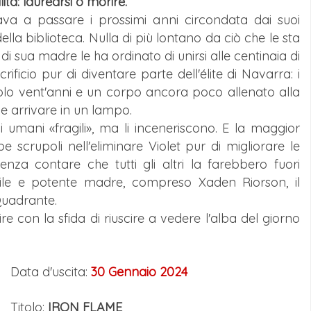
ità: laurearsi o morire.
ava a passare i prossimi anni circondata dai suoi
ella biblioteca. Nulla di più lontano da ciò che le sta
i sua madre le ha ordinato di unirsi alle centinaia di
ificio pur di diventare parte dell'élite di Navarra: i
 solo vent'anni e un corpo ancora poco allenato alla
be arrivare in un lampo.
gli umani «fragili», ma li inceneriscono. E la maggior
e scrupoli nell'eliminare Violet pur di migliorare le
Senza contare che tutti gli altri la farebbero fuori
ibile e potente madre, compreso Xaden Riorson, il
 Quadrante.
re con la sfida di riuscire a vedere l'alba del giorno
Data d'uscita:
30 Gennaio 2024
Titolo:
IRON FLAME