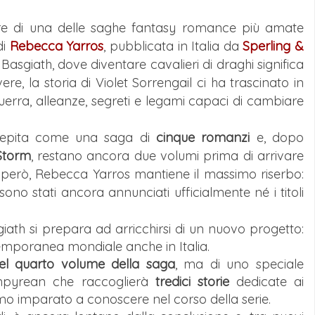
are di una delle saghe fantasy romance più amate
di
Rebecca Yarros
, pubblicata in Italia da
Sperling &
 Basgiath, dove diventare cavalieri di draghi significa
ere, la storia di Violet Sorrengail ci ha trascinato in
ra, alleanze, segreti e legami capaci di cambiare
ncepita come una saga di
cinque romanzi
e, dopo
Storm
, restano ancora due volumi prima di arrivare
, però, Rebecca Yarros mantiene il massimo riserbo:
sono stati ancora annunciati ufficialmente né i titoli
sgiath si prepara ad arricchirsi di un nuovo progetto:
ntemporanea mondiale anche in Italia.
del quarto volume della saga
, ma di uno speciale
Empyrean che raccoglierà
tredici storie
dedicate ai
o imparato a conoscere nel corso della serie.