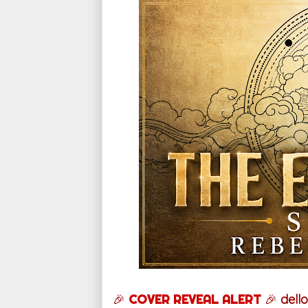
🎉
COVER REVEAL ALERT
🎉
dell