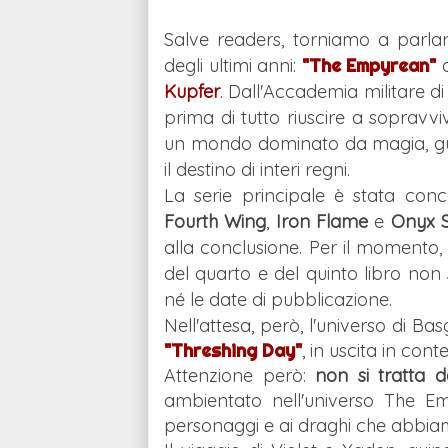
Salve readers, torniamo a parl
degli ultimi anni:
"The Empyrean"
Kupfer
. Dall'Accademia militare di
prima di tutto riuscire a sopravviv
un mondo dominato da magia, guer
il destino di interi regni.
La serie principale è stata co
Fourth Wing
,
Iron Flame
e
Onyx 
alla conclusione. Per il momento
del quarto e del quinto libro non 
né le date di pubblicazione.
Nell'attesa, però, l'universo di Ba
"Threshing Day"
, in uscita in co
Attenzione però:
non si tratta 
ambientato nell'universo The 
personaggi e ai draghi che abbiam