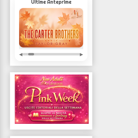
Ultime Anteprime
◀
▶