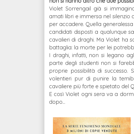
non si hanno altro che due possibil
Violet Sorrengail già si immagin
amati libri e immersa nel silenzio d
per accadere. Quella generalessa d
candidati disposti a qualunque sacr
cavalieri di draghi. Ma Violet ha
battaglia: la morte per lei potreb
I draghi, infatti, non si legano a
parte degli studenti non si farebb
proprie possibilità di successo. 
volentieri pur di punire la tem
cavaliere più forte e spietato del
E così Violet ogni sera va a dormi
dopo...