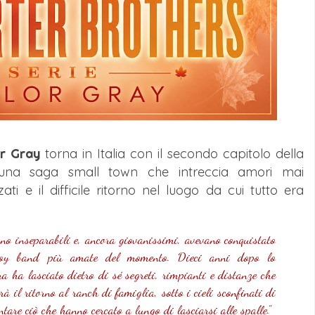
or Gray
torna in Italia con il secondo capitolo della
 una saga small town che intreccia amori mai
zati e il difficile ritorno nel luogo da cui tutto era
ano inseparabili e, ancora giovanissimi, avevano conquistato
boy band più amate del momento. Dieci anni dopo lo
a ha lasciato dietro di sé segreti, rimpianti e distanze che
 il ritorno al ranch di famiglia, sotto i cieli sconfinati di
tare ciò che hanno cercato a lungo di lasciarsi alle spalle."