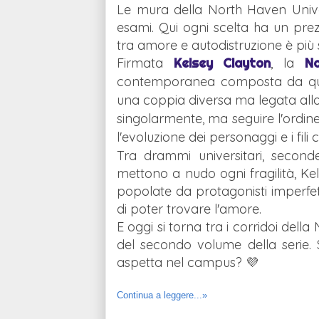
Le mura della North Haven Univer
esami. Qui ogni scelta ha un prezz
tra amore e autodistruzione è più s
Firmata
Kelsey Clayton
, la
N
contemporanea composta da quat
una coppia diversa ma legata allo 
singolarmente, ma seguire l'ordin
l'evoluzione dei personaggi e i fili 
Tra drammi universitari, seconde
mettono a nudo ogni fragilità, Kel
popolate da protagonisti imperfett
di poter trovare l'amore.
E oggi si torna tra i corridoi dell
del secondo volume della serie. 
aspetta nel campus? 💜
Continua a leggere...»