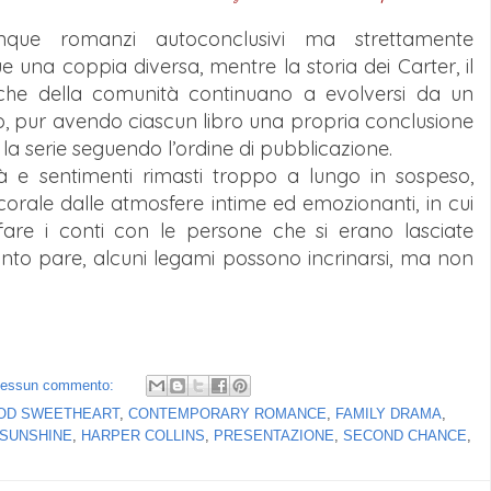
que romanzi autoconclusivi ma strettamente
 una coppia diversa, mentre la storia dei Carter, il
che della comunità continuano a evolversi da un
vo, pur avendo ciascun libro una propria conclusione
la serie seguendo l’ordine di pubblicazione.
lità e sentimenti rimasti troppo a lungo in sospeso,
orale dalle atmosfere intime ed emozionanti, in cui
fare i conti con le persone che si erano lasciate
anto pare, alcuni legami possono incrinarsi, ma non
essun commento:
OD SWEETHEART
,
CONTEMPORARY ROMANCE
,
FAMILY DRAMA
,
SUNSHINE
,
HARPER COLLINS
,
PRESENTAZIONE
,
SECOND CHANCE
,