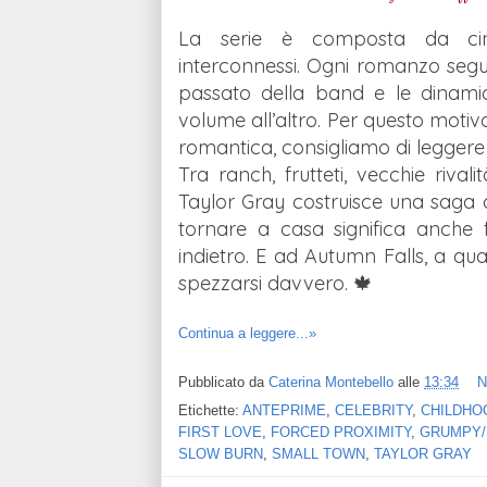
La serie è composta da cin
interconnessi. Ogni romanzo segue
passato della band e le dinami
volume all’altro. Per questo moti
romantica, consigliamo di leggere 
Tra ranch, frutteti, vecchie riva
Taylor Gray costruisce una saga c
tornare a casa significa anche 
indietro. E ad Autumn Falls, a qu
spezzarsi davvero. 🍁
Continua a leggere...»
Pubblicato da
Caterina Montebello
alle
13:34
N
Etichette:
ANTEPRIME
,
CELEBRITY
,
CHILDHO
FIRST LOVE
,
FORCED PROXIMITY
,
GRUMPY/
SLOW BURN
,
SMALL TOWN
,
TAYLOR GRAY