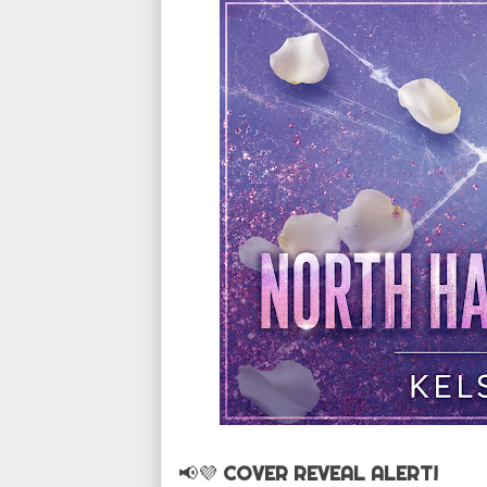
📢💜
COVER REVEAL ALERT!