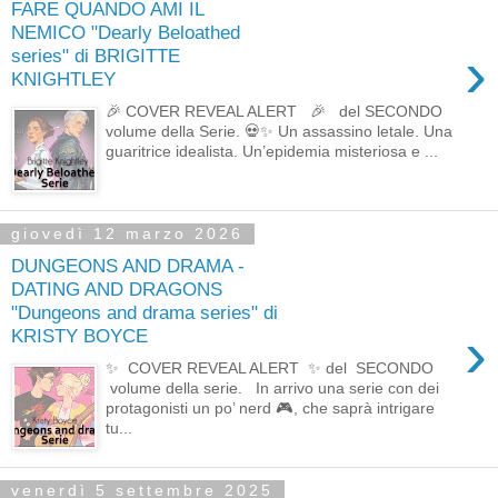
FARE QUANDO AMI IL
NEMICO "Dearly Beloathed
›
series" di BRIGITTE
KNIGHTLEY
🎉 COVER REVEAL ALERT 🎉 del SECONDO
volume della Serie. 💀✨ Un assassino letale. Una
guaritrice idealista. Un’epidemia misteriosa e ...
giovedì 12 marzo 2026
DUNGEONS AND DRAMA -
DATING AND DRAGONS
"Dungeons and drama series" di
›
KRISTY BOYCE
✨ COVER REVEAL ALERT ✨ del SECONDO
volume della serie. In arrivo una serie con dei
protagonisti un po’ nerd 🎮, che saprà intrigare
tu...
venerdì 5 settembre 2025