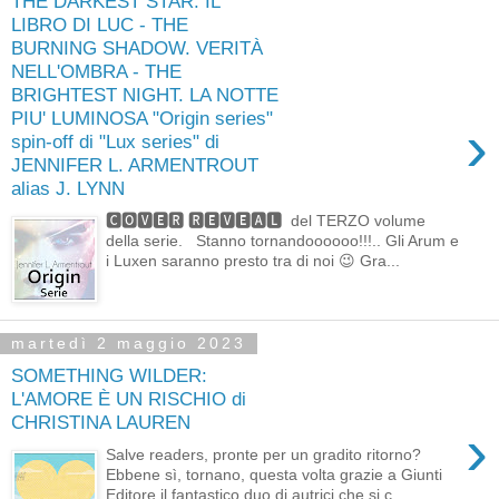
THE DARKEST STAR. IL
LIBRO DI LUC - THE
BURNING SHADOW. VERITÀ
NELL'OMBRA - THE
BRIGHTEST NIGHT. LA NOTTE
PIU' LUMINOSA "Origin series"
›
spin-off di "Lux series" di
JENNIFER L. ARMENTROUT
alias J. LYNN
🅲🅾🆅🅴🆁 🆁🅴🆅🅴🅰🅻 del TERZO volume
della serie. Stanno tornandoooooo!!!.. Gli Arum e
i Luxen saranno presto tra di noi 😉 Gra...
martedì 2 maggio 2023
SOMETHING WILDER:
L'AMORE È UN RISCHIO di
CHRISTINA LAUREN
›
Salve readers, pronte per un gradito ritorno?
Ebbene sì, tornano, questa volta grazie a Giunti
Editore il fantastico duo di autrici che si c...