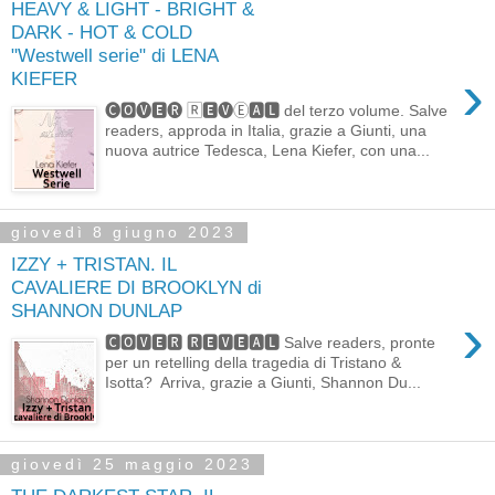
HEAVY & LIGHT - BRIGHT &
DARK - HOT & COLD
"Westwell serie" di LENA
›
KIEFER
🅒🅾🅥🅴🅡 🅁🅴🅥Ⓔ🅰🅻 del terzo volume. Salve
readers, approda in Italia, grazie a Giunti, una
nuova autrice Tedesca, Lena Kiefer, con una...
giovedì 8 giugno 2023
IZZY + TRISTAN. IL
CAVALIERE DI BROOKLYN di
SHANNON DUNLAP
›
🅲🅾🆅🅴🆁 🆁🅴🆅🅴🅰🅻 Salve readers, pronte
per un retelling della tragedia di Tristano &
Isotta? Arriva, grazie a Giunti, Shannon Du...
giovedì 25 maggio 2023