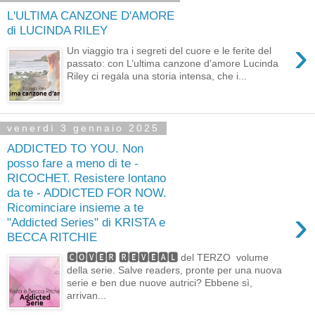
L'ULTIMA CANZONE D'AMORE
di LUCINDA RILEY
›
Un viaggio tra i segreti del cuore e le ferite del
passato: con L’ultima canzone d’amore Lucinda
Riley ci regala una storia intensa, che i...
venerdì 3 gennaio 2025
ADDICTED TO YOU. Non
posso fare a meno di te -
RICOCHET. Resistere lontano
da te - ADDICTED FOR NOW.
Ricominciare insieme a te
›
"Addicted Series" di KRISTA e
BECCA RITCHIE
🅲🅾🆅🅴🆁 🆁🅴🆅🅴🅰🅻 del TERZO volume
della serie. Salve readers, pronte per una nuova
serie e ben due nuove autrici? Ebbene sì,
arrivan...