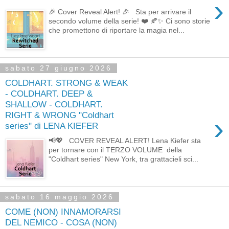
›
🎉 Cover Reveal Alert! 🎉 Sta per arrivare il
secondo volume della serie! ❤️ 🍂✨ Ci sono storie
che promettono di riportare la magia nel...
sabato 27 giugno 2026
COLDHART. STRONG & WEAK
- COLDHART. DEEP &
SHALLOW - COLDHART.
RIGHT & WRONG "Coldhart
›
series" di LENA KIEFER
📢💖 COVER REVEAL ALERT! Lena Kiefer sta
per tornare con il TERZO VOLUME della
"Coldhart series" New York, tra grattacieli sci...
sabato 16 maggio 2026
COME (NON) INNAMORARSI
DEL NEMICO - COSA (NON)