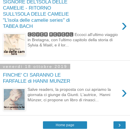
SIGNORE DEL'ISOLA DELLE
CAMELIE - RITORNO
SULL'ISOLA DELLE CAMELIE
›
"L'isola delle camelie series" di
TABEA BACH
🅲🅾🆅🅴🆁 🆁🅴🆅🅴🅰🅻 Eccoci all'ultimo viaggio
in Bretagna, con l'ultimo capitolo della storia di
Sylvia & Maël, e il lor...
venerdì 18 ottobre 2019
FINCHE' CI SARANNO LE
FARFALLE di HANNI MUNZER
›
Salve readers, la proposta con cui apriamo la
giornata ci giunge da Giunti. L'autrice, Hanni
Münzer, ci propone un libro di rinasci...
›
Home page