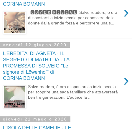
CORINA BOMANN
›
🅲🅾🆅🅴🆁 🆁🅴🆅🅴🅰🅻 Salve readers, è ora
di spostarsi a inizio secolo per conoscere delle
donne dalla grande forza e percorrere una s...
venerdì 12 giugno 2020
L'EREDITA' DI AGNETA - IL
SEGRETO DI MATHILDA - LA
PROMESSA DI SOLVEIG "Le
signore di Löwenhof" di
›
CORINA BOMANN
Salve readers, è ora di spostarsi a inizio secolo
per scoprire una saga familiare che attraverserà
ben tre generazioni. L'autrice la ...
giovedì 21 maggio 2020
L'ISOLA DELLE CAMELIE - LE