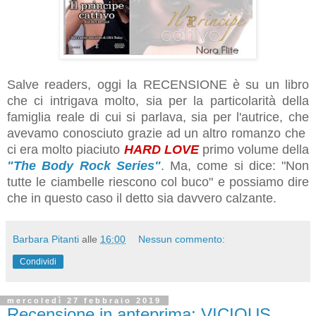
Salve readers, oggi la RECENSIONE è su un libro
che ci intrigava molto, sia per la particolarità della
famiglia reale di cui si parlava, sia per l'autrice, che
avevamo conosciuto grazie ad un altro romanzo che
ci era molto piaciuto
HARD LOVE
primo volume della
"The Body Rock Series"
. Ma, come si dice: "Non
tutte le ciambelle riescono col buco" e possiamo dire
che in questo caso il detto sia davvero calzante.
Barbara Pitanti
alle
16:00
Nessun commento:
Condividi
mercoledì 27 febbraio 2019
Recensione in anteprima: VICIOUS.