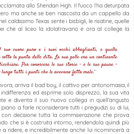
acclamata allo Sheridan High. Il fuoco l’ha deturpata
intero ma anche se ben nascosta da un cappello da
 caldissimo Texas sente i bisbìgli, le risatine, quelle
ei ch
e al liceo la idolatravano e ora al college la
 il suo cuore puro e i suoi occhi abbaglianti, e quella
sotto la punta delle dita. La sua pelle era un continente
dicchiare. Per conoscere le sue storie – e le sue paure –
 lungo tutti i punti che le avevano fatto male.’
ra, arriva il bad boy, il cattivo per antonomasia, il
 indifferenza ed esprime solo disprezzo, la sua vita
 e diventa il suo nuovo collega in quell’angusto
iano a farle riconsiderare tutti i pregiudizi su di lui,
 con decisione tutta la commiserazione che prova
do che si è costruita intorno, rendendola quindi più
a ridere, e incredibilmente anche lui ricomincerà a