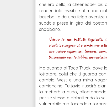
che era bella, la cheerleader più 
rendendola invisibile al mondo 
baseball e da una felpa oversize nel
subdole prese in giro dei coetan
snobbano.
‘Volevo le sue battute taglienti,
cicatrice rugosa che sembrava seta 
che volevo esplorare, baciare, mor
tracciando con le labbra un sentiero
Ma quando al Taco Truck, dove lavo
lottatore, colui che ti guarda con
cambia. West è una mina vagante
camioncino. Tuttavia riuscirà pian p
la metterà a nudo, allontanando
per se stessa e abbattendo lo scu
vulnerabile ma facendola tornare 