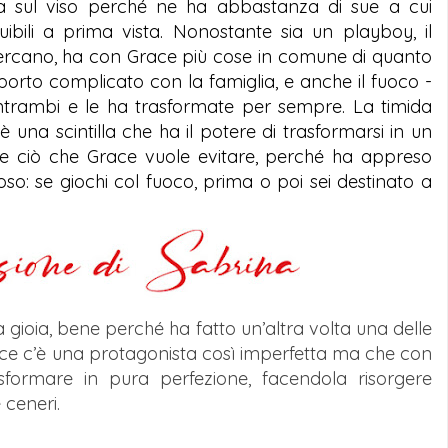
 ha sul viso perché ne ha abbastanza di sue a cui
bili a prima vista. Nonostante sia un playboy, il
ercano, ha con Grace più cose in comune di quanto
apporto complicato con la famiglia, e anche il fuoco -
 entrambi e le ha trasformate per sempre. La timida
è una scintilla che ha il potere di trasformarsi in un
e ciò che Grace vuole evitare, perché ha appreso
so: se giochi col fuoco, prima o poi sei destinato a
a gioia, bene perché ha fatto un’altra volta una delle
ce c’è una protagonista così imperfetta ma che con
asformare in pura perfezione, facendola risorgere
 ceneri.