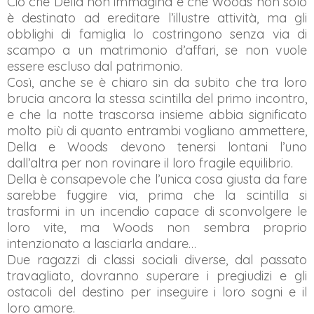
Ciò che Della non immagina è che Woods non solo
è destinato ad ereditare l’illustre attività, ma gli
obblighi di famiglia lo costringono senza via di
scampo a un matrimonio d’affari, se non vuole
essere escluso dal patrimonio.
Così, anche se è chiaro sin da subito che tra loro
brucia ancora la stessa scintilla del primo incontro,
e che la notte trascorsa insieme abbia significato
molto più di quanto entrambi vogliano ammettere,
Della e Woods devono tenersi lontani l’uno
dall’altra per non rovinare il loro fragile equilibrio.
Della è consapevole che l’unica cosa giusta da fare
sarebbe fuggire via, prima che la scintilla si
trasformi in un incendio capace di sconvolgere le
loro vite, ma Woods non sembra proprio
intenzionato a lasciarla andare…
Due ragazzi di classi sociali diverse, dal passato
travagliato, dovranno superare i pregiudizi e gli
ostacoli del destino per inseguire i loro sogni e il
loro amore.