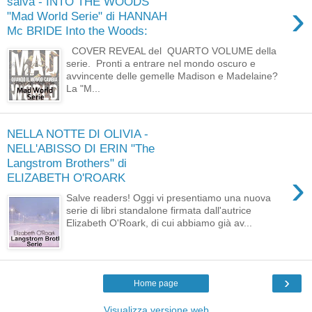
salva - INTO THE WOODS
›
"Mad World Serie" di HANNAH
Mc BRIDE Into the Woods:
COVER REVEAL del QUARTO VOLUME della
serie. Pronti a entrare nel mondo oscuro e
avvincente delle gemelle Madison e Madelaine?
La "M...
NELLA NOTTE DI OLIVIA -
NELL'ABISSO DI ERIN "The
Langstrom Brothers" di
›
ELIZABETH O'ROARK
Salve readers! Oggi vi presentiamo una nuova
serie di libri standalone firmata dall'autrice
Elizabeth O'Roark, di cui abbiamo già av...
›
Home page
Visualizza versione web