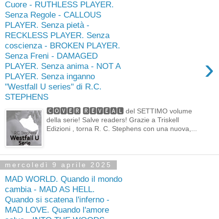
Cuore - RUTHLESS PLAYER.
Senza Regole - CALLOUS
PLAYER. Senza pietà -
RECKLESS PLAYER. Senza
coscienza - BROKEN PLAYER.
Senza Freni - DAMAGED
›
PLAYER. Senza anima - NOT A
PLAYER. Senza inganno
"Westfall U series" di R.C.
STEPHENS
🅲🅾🆅🅴🆁 🆁🅴🆅🅴🅰🅻 del SETTIMO volume
della serie! Salve readers! Grazie a Triskell
Edizioni , torna R. C. Stephens con una nuova,...
mercoledì 9 aprile 2025
MAD WORLD. Quando il mondo
cambia - MAD AS HELL.
Quando si scatena l'inferno -
MAD LOVE. Quando l'amore