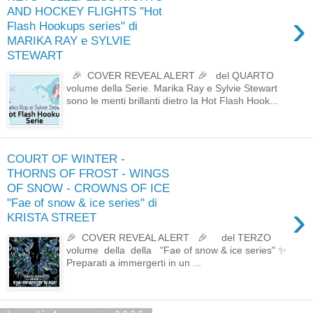
AND HOCKEY FLIGHTS "Hot
›
Flash Hookups series" di
MARIKA RAY e SYLVIE
STEWART
🎉 COVER REVEAL ALERT 🎉 del QUARTO
volume della Serie. Marika Ray e Sylvie Stewart
sono le menti brillanti dietro la Hot Flash Hook...
COURT OF WINTER -
THORNS OF FROST - WINGS
OF SNOW - CROWNS OF ICE
"Fae of snow & ice series" di
›
KRISTA STREET
🎉 COVER REVEAL ALERT 🎉 del TERZO
volume della della "Fae of snow & ice series" ✨
Preparati a immergerti in un ...