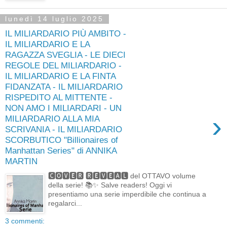
lunedì 14 luglio 2025
IL MILIARDARIO PIÙ AMBITO -
IL MILIARDARIO E LA
RAGAZZA SVEGLIA - LE DIECI
REGOLE DEL MILIARDARIO -
IL MILIARDARIO E LA FINTA
FIDANZATA - IL MILIARDARIO
RISPEDITO AL MITTENTE -
NON AMO I MILIARDARI - UN
›
MILIARDARIO ALLA MIA
SCRIVANIA - IL MILIARDARIO
SCORBUTICO "Billionaires of
Manhattan Series" di ANNIKA
MARTIN
🅲🅾🆅🅴🆁 🆁🅴🆅🅴🅰🅻 del OTTAVO volume
della serie! 📚✨ Salve readers! Oggi vi
presentiamo una serie imperdibile che continua a
regalarci...
3 commenti: