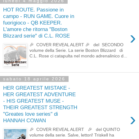
lunedì 4 maggio 2026
HOT ROUTE. Passione in
campo - RUN GAME. Cuore in
fuorigioco - QB KEEPER.
L'amore che ritorna "Boston
›
Blizzard serie" di C.L. ROSE
🎉 COVER REVEAL ALERT 🎉 del SECONDO
volume della Serie. La serie Boston Blizzard di
C.L. Rose ci catapulta nel mondo adrenalinico d...
sabato 18 aprile 2026
HER GREATEST MISTAKE -
HER GREATEST ADVENTURE
- HIS GREATEST MUSE -
THEIR GREATEST STRENGTH
›
"Greates love series" di
HANNAH COWAN
🎉 COVER REVEAL ALERT 🎉 del QUINTO
volume della serie. Salve, lettori! Triskell ha