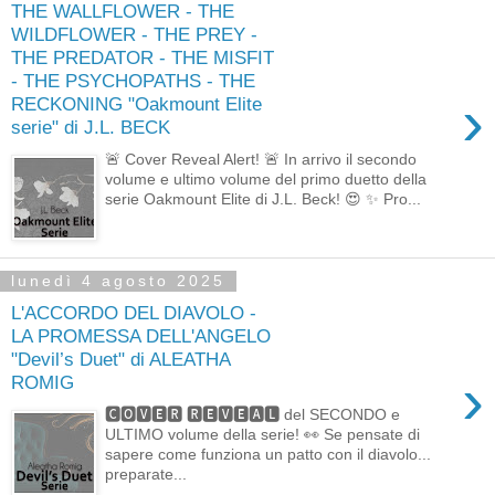
THE WALLFLOWER - THE
WILDFLOWER - THE PREY -
THE PREDATOR - THE MISFIT
- THE PSYCHOPATHS - THE
›
RECKONING "Oakmount Elite
serie" di J.L. BECK
🚨 Cover Reveal Alert! 🚨 In arrivo il secondo
volume e ultimo volume del primo duetto della
serie Oakmount Elite di J.L. Beck! 😍 ✨ Pro...
lunedì 4 agosto 2025
L'ACCORDO DEL DIAVOLO -
LA PROMESSA DELL'ANGELO
"Devil’s Duet" di ALEATHA
›
ROMIG
🅲🅾🆅🅴🆁 🆁🅴🆅🅴🅰🅻 del SECONDO e
ULTIMO volume della serie! 👀 Se pensate di
sapere come funziona un patto con il diavolo...
preparate...