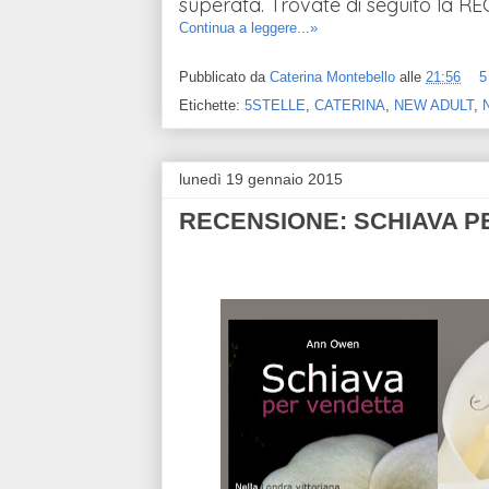
superata. Trovate di seguito la R
Continua a leggere...»
Pubblicato da
Caterina Montebello
alle
21:56
5
Etichette:
5STELLE
,
CATERINA
,
NEW ADULT
,
lunedì 19 gennaio 2015
RECENSIONE: SCHIAVA P