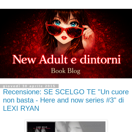
giovedì 30 aprile 2015
Recensione: SE SCELGO TE "Un cuore
non basta - Here and now series #3" di
LEXI RYAN