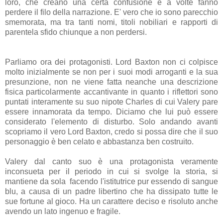
loro, che creano una certa confusione e a volte fanno
perdere il filo della narrazione. E' vero che io sono parecchio
smemorata, ma tra tanti nomi, titoli nobiliari e rapporti di
parentela sfido chiunque a non perdersi.
Parliamo ora dei protagonisti.
Lord Baxton non ci colpisce
molto inizialmente se non per i suoi modi arroganti e la sua
presunzione, non ne viene fatta neanche una descrizione
fisica particolarmente accantivante in quanto i riflettori sono
puntati interamente su suo nipote Charles di cui Valery pare
essere innamorata da tempo. Diciamo che lui può essere
considerato l'elemento di disturbo. Solo andando avanti
scopriamo il vero Lord Baxton, credo si possa dire che il suo
personaggio è ben celato e abbastanza ben costruito.
Valery dal canto suo è una protagonista veramente
inconsueta per il periodo in cui si svolge la storia, si
mantiene da sola facendo l'istitutrice pur essendo di sangue
blu, a causa di un padre libertino che ha dissipato tutte le
sue fortune al gioco. Ha un carattere
deciso e risoluto anche
avendo un lato ingenuo e fragile.