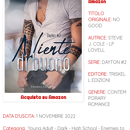
Amazon
TITOLO
ORIGINALE:
NO
GOOD
AUTRICE:
STEVIE
J. COLE - LP
LOVELL
SERIE:
DAYTON #2
EDITORE:
TRISKEL
L EDIZIONI
GENERE:
CONTEM
Acquista su Amazon
PORARY
ROMANCE
DATA D'USCITA:
1 NOVEMBRE 2022
Categoria:
Young Adult - Dark - High School - Enemies to