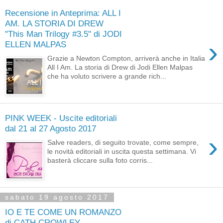
Recensione in Anteprima: ALL I
AM. LA STORIA DI DREW
"This Man Trilogy #3.5" di JODI
›
ELLEN MALPAS
Grazie a Newton Compton, arriverà anche in Italia
All I Am. La storia di Drew di Jodi Ellen Malpas
che ha voluto scrivere a grande rich...
PINK WEEK - Uscite editoriali
dal 21 al 27 Agosto 2017
›
Salve readers, di seguito trovate, come sempre,
le novità editoriali in uscita questa settimana. Vi
basterà cliccare sulla foto corris...
sabato 19 agosto 2017
IO E TE COME UN ROMANZO
di CATH CROWLEY