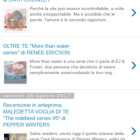
›
Perché la vita può essere incontrollabile, a volte
anche insopportabile. Ma è possibile che le
parole, l'amore e le secondo opportuni...
OLTRE TE "More than water
series" di RENEE ERICSON
›
More than water è una serie che ci parla di EJ &
Foster, due persone che decidono di vivere
semplicemente assecondando le loro vog...
venerdì 18 agosto 2017
Recensione in anteprima:
MALEDETTA VOGLIA DI TE
"The indebted series #5" di
›
PEPPER WINTERS
Salve readers, uscito oggi il quinto volume della
serie Dark Romance di Pepper Winters edito da