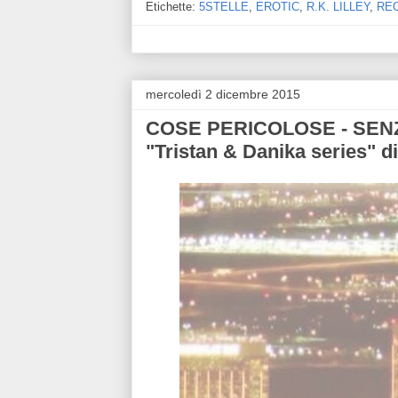
Etichette:
5STELLE
,
EROTIC
,
R.K. LILLEY
,
RE
mercoledì 2 dicembre 2015
COSE PERICOLOSE - SENZ
"Tristan & Danika series" d