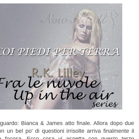
raguardo: Bianca & James atto finale. Allora dopo due
n un bel po' di questioni irrisolte arriva finalmente il
ia focosa. Ecco cosa vi aspetta con questo terzo