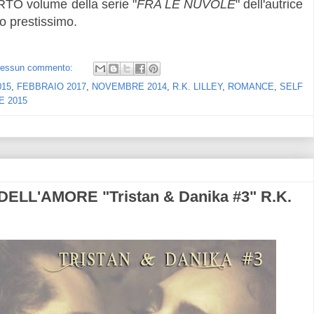
 volume della serie "
FRA LE NUVOLE
" dell'autrice
vo prestissimo.
essun commento:
015
,
FEBBRAIO 2017
,
NOVEMBRE 2014
,
R.K. LILLEY
,
ROMANCE
,
SELF
 2015
ELL'AMORE "Tristan & Danika #3" R.K.