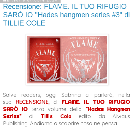
martedì 8 ottobre 2024
Recensione: FLAME. IL TUO RIFUGIO
SARÒ IO "Hades hangmen series #3" di
TILLIE COLE
Salve readers, oggi Sabrina ci parlerà, nella
sua
RECENSIONE
,
di
FLAME. IL TUO RIFUGIO
SARÒ IO
terzo volume della
"Hades Hangmen
Series"
di
Tillie Cole
edito da Always
Publishing.
Andiamo a scoprire cosa ne pensa.