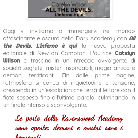
Oggi vi invitiamo a immergervi nel mondo
affascinante e oscuro della Dark Academy con
All
the Devils. L'inferno è qui
,
la nuova proposta
editoriale di Newton Compton. L'autrice
Catelyn
Wilson
ci trascina in un intreccio avvolgente di
società segrete, misteri insondabili, magia antica e
demoni terrificanti. Fin dalle prime pagine,
l'atmosfera si carica di inquietudine e tensione,
crescendo in un'escalation che terrà il lettore con il
fiato sospeso fino all'ultima parola, culminando in
un finale intenso e sconvolgente.
Le porte della Ravenswood Academy
sono aperte: demoni e mostri sono i
benvenuti.