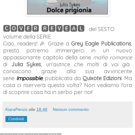
🅲🅾🆅🅴🆁 🆁🅴🆅🅴🅰🅻
del SESTO
volume della SERIE.
Ciao, readers! 🎉 Grazie a
Grey Eagle Publications
,
presto potremo immergerci in un nuovo
appassionante capitolo della serie
mafia romance
di
Julia Sykes
, un’autrice che molti di voi già
conoscono grazie alla sua avvincente
serie
Impossible
, pubblicata da
Quixote Edizioni
. Ma
cosa ci riserverà questa volta? Non vediamo l'ora
di scoprire cosa ha in serbo per noi!
KiaraPenzo
alle
18:48
Nessun commento:
Condividi