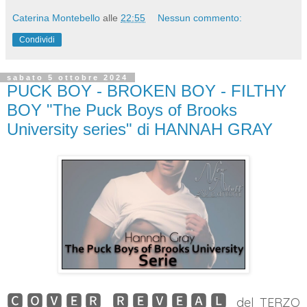
Caterina Montebello
alle
22:55
Nessun commento:
Condividi
sabato 5 ottobre 2024
PUCK BOY - BROKEN BOY - FILTHY
BOY "The Puck Boys of Brooks
University series" di HANNAH GRAY
🅲🅾🆅🅴🆁 🆁🅴🆅🅴🅰🅻
del TERZO