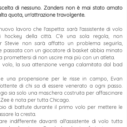
 scelta di nessuno. Zanders non è mai stato amato
lta quota, un'attrazione travolgente.
ovo lavoro che l'aspetta: sarà l'assistente di volo
di hockey della città. C’è una sola regola, non
Per Stevie non sarà affatto un problema seguirla,
e passata con un giocatore di basket abbia minato
a promettersi di non uscire mai più con un atleta.
o volo, la sua attenzione venga calamitata dal bad
y e una propensione per le risse in campo, Evan
ottente di chi sa di essere venerato a ogni passo.
gio sia solo una maschera costruita per affascinare
di Zee è nota per tutta Chicago.
o di battute durante il primo volo per mettere le
assare la cresta.
e indifferente davanti all'assistente di volo tutta