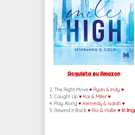
Acquista su Amazon
2. The Right Move
♥ Ryan & Indy ♥
3. Caught Up
♥ Kai & Miller ♥
4. Play Along
♥ Kennedy & Isaiah ♥
5. Rewind It Back
♥ Rio & Hallie ♥
In lin