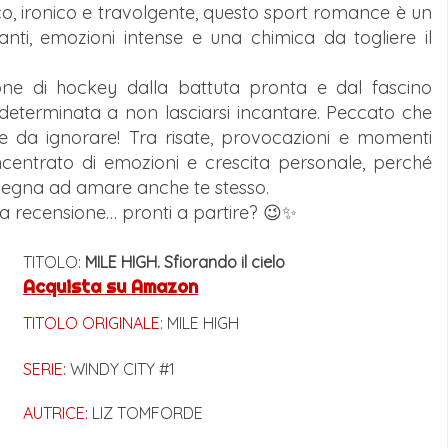
tico, ironico e travolgente, questo sport romance è un
zanti, emozioni intense e una chimica da togliere il
one di hockey dalla battuta pronta e dal fascino
è determinata a non lasciarsi incantare. Peccato che
icile da ignorare! Tra risate, provocazioni e momenti
oncentrato di emozioni e crescita personale, perché
insegna ad amare anche te stesso.
ua recensione… pronti a partire? 😉✨
TITOLO:
MILE HIGH. Sfiorando il cielo
Acquista su Amazon
TITOLO ORIGINALE:
MILE HIGH
SERIE:
WINDY CITY #1
AUTRICE:
LIZ TOMFORDE