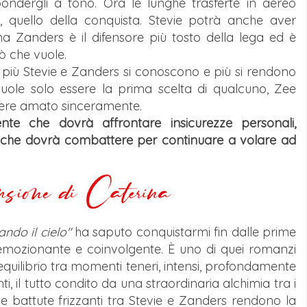
ondergli a tono. Ora le lunghe trasferte in aereo
 quello della conquista. Stevie potrà anche aver
 ma Zanders è il difensore più tosto della lega ed è
ò che vuole.
, più Stevie e Zanders si conoscono e più si rendono
 vuole solo essere la prima scelta di qualcuno, Zee
ssere amato sinceramente.
ente che dovrà affrontare insicurezze personali,
i, e che dovrà combattere per continuare a volare ad
ando il cielo"
ha saputo conquistarmi fin dalle prime
emozionante e coinvolgente. È uno di quei romanzi
 equilibrio tra momenti teneri, intensi, profondamente
i, il tutto condito da una straordinaria alchimia tra i
le battute frizzanti tra Stevie e Zanders rendono la