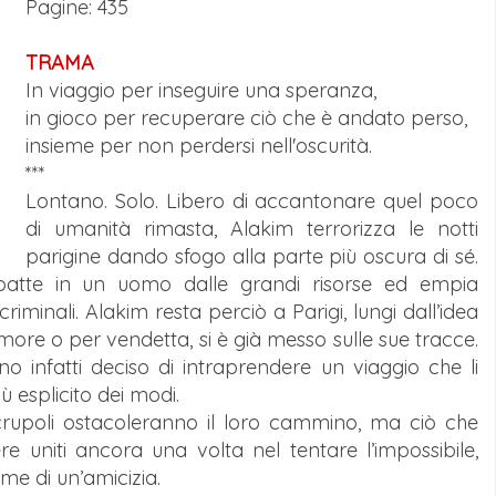
Pagine: 435
TRAMA
In viaggio per inseguire una speranza,
in gioco per recuperare ciò che è andato perso,
insieme per non perdersi nell'oscurità.
***
Lontano. Solo. Libero di accantonare quel poco
di umanità rimasta, Alakim terrorizza le notti
parigine dando sfogo alla parte più oscura di sé.
mbatte in un uomo dalle grandi risorse ed empia
 criminali. Alakim resta perciò a Parigi, lungi dall’idea
 amore o per vendetta, si è già messo sulle sue tracce.
no infatti deciso di intraprendere un viaggio che li
ù esplicito dei modi.
 scrupoli ostacoleranno il loro cammino, ma ciò che
e uniti ancora una volta nel tentare l’impossibile,
e di un’amicizia.