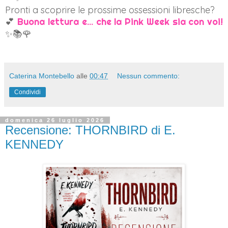
Pronti a scoprire le prossime ossessioni libresche?
💕
Buona lettura e... che la Pink Week sia con voi!
✨📚🌹
Caterina Montebello
alle
00:47
Nessun commento:
Condividi
domenica 26 luglio 2026
Recensione: THORNBIRD di E.
KENNEDY