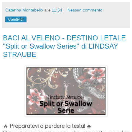
Caterina Montebello
alle
11:54
Nessun commento:
Condividi
BACI AL VELENO - DESTINO LETALE
"Split or Swallow Series" di LINDSAY
STRAUBE
🔥
Preparatevi a perdere la testa!
🔥