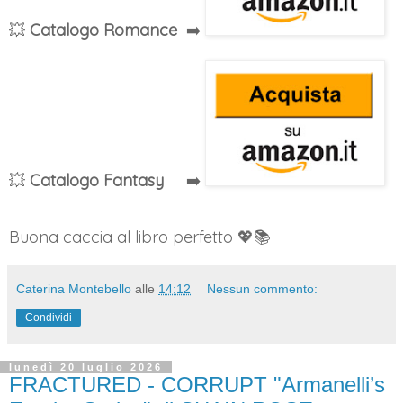
💥
Catalogo Romance
➡️
💥
Catalogo Fantasy
➡️
Buona caccia al libro perfetto 💖📚
Caterina Montebello
alle
14:12
Nessun commento:
Condividi
lunedì 20 luglio 2026
FRACTURED - CORRUPT "Armanelli’s