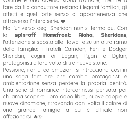
volume e una diversa storia d’amore, mentre a
fare da filo conduttore restano i legami familiari, gli
affetti e quel forte senso di appartenenza che
attraversa l’intera serie. ❤️
Ma l'universo degli Sheridan non si ferma qui. Con
lo
spin-off Homefront: Aloha, Sheridans
,
l'attenzione si sposta alle Hawaii e su un altro ramo
della famiglia: i fratelli Camden, Fen e Dodger
Sheridan, cugini di Logan, Ryan e Dylan,
protagonisti a loro volta di tre nuove storie.
Passione, ironia ed emozioni si intrecciano così in
una saga familiare che cambia protagonisti e
ambientazione senza perdere la propria identità.
Una serie di romance interconnessi pensata per
chi ama scoprire, libro dopo libro, nuove coppie e
nuove dinamiche, ritrovando ogni volta il calore di
una grande famiglia a cui è difficile non
affezionarsi. 🔥✨