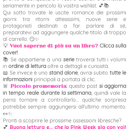
seriamente in pericolo la vostra wishlist. 💕📚
Qui sotto trovate le uscite romance dei prossimi
giorni: tra ritorni attesissimi, nuove serie e
protagonisti destinati a far parlare di sé,
preparatevi ad aggiungere qualche titolo di troppo
al carrello. 😏✨
💡
Clicca sulla
Vuoi saperne di più su un libro?
cover!
📚 Se appartiene a una
serie
troverai tutti i volumi
in
ordine di lettura
oltre a dettagli e curiosità.
📖 Se invece è uno
stand alone
, avrai subito
tutte le
informazioni
principali a portata di clic.
🚨
:
questo post
si aggiorna
Piccolo promemoria
in tempo reale durante la settimana
, quindi vale la
pena tornare a controllarlo... qualche sorpresa
potrebbe sempre aggiungersi all'ultimo momento.
👀✨
Pronti a scoprire le prossime ossessioni libresche?
💕
Buona lettura e... che la Pink Week sia con voi!