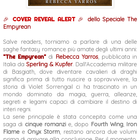
🎉
COVER REVEAL ALERT
🎉
dello
Speciale The
Empyrean
Salve readers, torniamo a parlare di una delle
saghe fantasy romance più amate degli ultimi anni:
"The Empyrean"
di
Rebecca Yarros
, pubblicata in
Italia da
Sperling & Kupfer
. Dall'Accademia militare
di Basgiath, dove diventare cavalieri di draghi
significa prima di tutto riuscire a sopravvivere, la
storia di Violet Sorrengail ci ha trascinato in un
mondo dominato da magia, guerra, alleanze,
segreti e legami capaci di cambiare il destino di
interi regni.
La serie principale è stata concepita come una
saga di
cinque romanzi
e, dopo
Fourth Wing
,
Iron
Flame
e
Onyx Storm
, restano ancora due volumi
prima di arrivare alla conclusione. Per il momento,