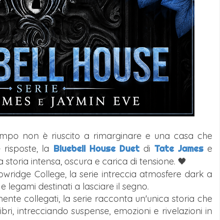
l tempo non è riuscito a rimarginare e una casa che
risposte, la
Bluebell House Duet
di
Tate James
e
na storia intensa, oscura e carica di tensione. 🖤
wridge College, la serie intreccia atmosfere dark a
 e legami destinati a lasciare il segno.
te collegati, la serie racconta un'unica storia che
ibri, intrecciando suspense, emozioni e rivelazioni in