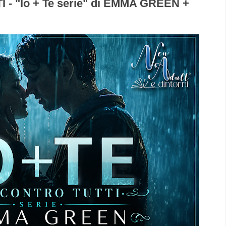
 - "Io + Te serie" di EMMA GREEN +