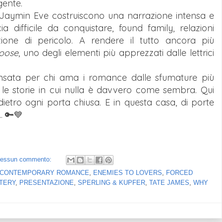
gente.
 e Jaymin Eve costruiscono una narrazione intensa e
ia difficile da conquistare, found family, relazioni
ione di pericolo. A rendere il tutto ancora più
oose
, uno degli elementi più apprezzati dalle lettrici
ensata per chi ama i romance dalle sfumature più
 le storie in cui nulla è davvero come sembra. Qui
dietro ogni porta chiusa. E in questa casa, di porte
. 🔑💙
essun commento:
CONTEMPORARY ROMANCE
,
ENEMIES TO LOVERS
,
FORCED
TERY
,
PRESENTAZIONE
,
SPERLING & KUPFER
,
TATE JAMES
,
WHY