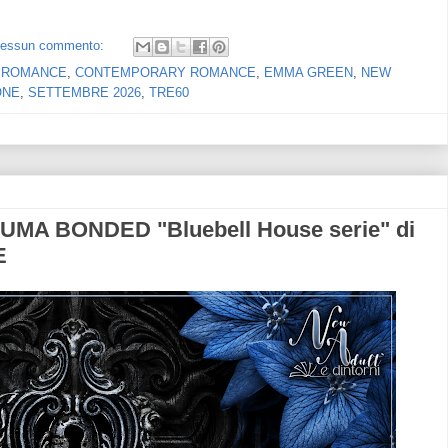
essun commento:
 ROMANCE
,
CONTEMPORARY ROMANCE
,
EMMA GREEN
,
NEW
ONE
,
SETTEMBRE 2026
,
TRE60
MA BONDED "Bluebell House serie" di
E