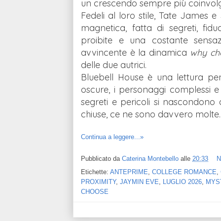
un crescendo sempre più coinvol
Fedeli al loro stile, Tate James
magnetica, fatta di segreti, fiduc
proibite e una costante sensaz
avvincente è la dinamica
why ch
delle due autrici.
Bluebell House è una lettura p
oscure, i personaggi complessi e
segreti e pericoli si nascondono 
chiuse, ce ne sono davvero molte..
Continua a leggere...»
Pubblicato da
Caterina Montebello
alle
20:33
N
Etichette:
ANTEPRIME
,
COLLEGE ROMANCE
,
PROXIMITY
,
JAYMIN EVE
,
LUGLIO 2026
,
MYS
CHOOSE