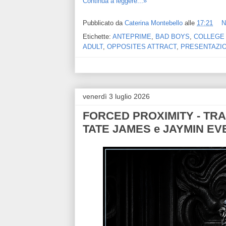
Continua a leggere...»
Pubblicato da
Caterina Montebello
alle
17:21
N
Etichette:
ANTEPRIME
,
BAD BOYS
,
COLLEGE
ADULT
,
OPPOSITES ATTRACT
,
PRESENTAZI
venerdì 3 luglio 2026
FORCED PROXIMITY - TRAU
TATE JAMES e JAYMIN EV