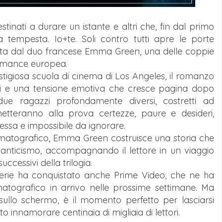
inati a durare un istante e altri che, fin dal primo
 tempesta. Io+te. Soli contro tutti apre le porte
rmata dal duo francese Emma Green, una delle coppie
romance europea.
stigiosa scuola di cinema di Los Angeles, il romanzo
eti e una tensione emotiva che cresce pagina dopo
e ragazzi profondamente diversi, costretti ad
metteranno alla prova certezze, paure e desideri,
ssa e impossibile da ignorare.
ematografico, Emma Green costruisce una storia che
anticismo, accompagnando il lettore in un viaggio
ccessivi della trilogia.
 serie ha conquistato anche Prime Video, che ne ha
atografico in arrivo nelle prossime settimane. Ma
llo schermo, è il momento perfetto per lasciarsi
to innamorare centinaia di migliaia di lettori.