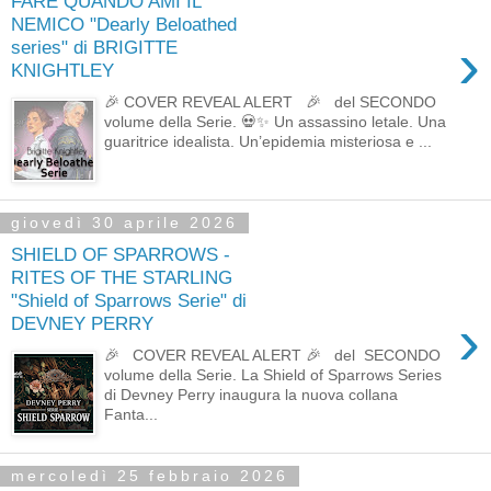
FARE QUANDO AMI IL
NEMICO "Dearly Beloathed
›
series" di BRIGITTE
KNIGHTLEY
🎉 COVER REVEAL ALERT 🎉 del SECONDO
volume della Serie. 💀✨ Un assassino letale. Una
guaritrice idealista. Un’epidemia misteriosa e ...
giovedì 30 aprile 2026
SHIELD OF SPARROWS -
RITES OF THE STARLING
"Shield of Sparrows Serie" di
›
DEVNEY PERRY
🎉 COVER REVEAL ALERT 🎉 del SECONDO
volume della Serie. La Shield of Sparrows Series
di Devney Perry inaugura la nuova collana
Fanta...
mercoledì 25 febbraio 2026