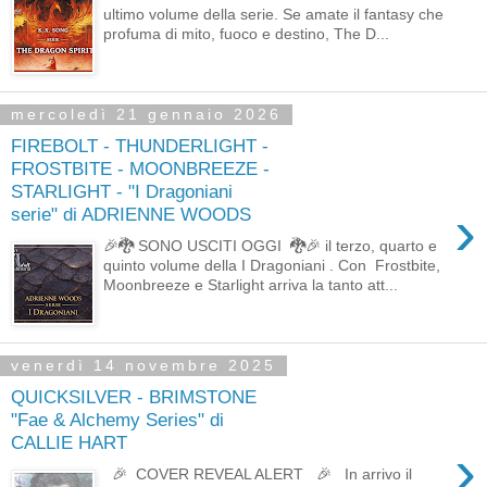
ultimo volume della serie. Se amate il fantasy che
profuma di mito, fuoco e destino, The D...
mercoledì 21 gennaio 2026
FIREBOLT - THUNDERLIGHT -
FROSTBITE - MOONBREEZE -
STARLIGHT - "I Dragoniani
›
serie" di ADRIENNE WOODS
🎉🐉 SONO USCITI OGGI 🐉🎉 il terzo, quarto e
quinto volume della I Dragoniani . Con Frostbite,
Moonbreeze e Starlight arriva la tanto att...
venerdì 14 novembre 2025
QUICKSILVER - BRIMSTONE
"Fae & Alchemy Series" di
CALLIE HART
›
🎉 COVER REVEAL ALERT 🎉 In arrivo il