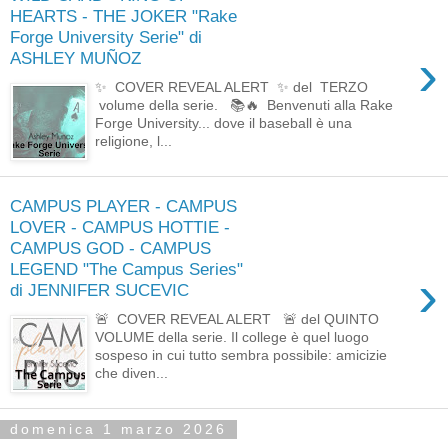
HEARTS - THE JOKER "Rake
Forge University Serie" di
›
ASHLEY MUÑOZ
✨ COVER REVEAL ALERT ✨ del TERZO
volume della serie. 📚🔥 Benvenuti alla Rake
Forge University... dove il baseball è una
religione, l...
CAMPUS PLAYER - CAMPUS
LOVER - CAMPUS HOTTIE -
CAMPUS GOD - CAMPUS
LEGEND "The Campus Series"
›
di JENNIFER SUCEVIC
🚨 COVER REVEAL ALERT 🚨 del QUINTO
VOLUME della serie. Il college è quel luogo
sospeso in cui tutto sembra possibile: amicizie
che diven...
domenica 1 marzo 2026