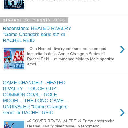
giovedì 28 maggio 2026
Recensione: HEATED RIVALRY
"Game Changers serie #2" di
RACHEL REID
›
Con Heated Rivalry entriamo nel cuore più
incendiario della Game Changers Series di
Rachel Reid , un romance Male to Male sportivo
ambi...
GAME CHANGER - HEATED
RIVALRY - TOUGH GUY -
COMMON GOAL - ROLE
MODEL - THE LONG GAME -
›
UNRIVALED "Game Changers
serie" di RACHEL REID
🏒 COVER REVEAL ALERT 🏒 Prima ancora che
Heated Rivalry diventasse un fenomeno