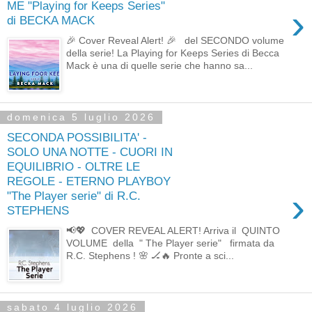
ME "Playing for Keeps Series"
›
di BECKA MACK
🎉 Cover Reveal Alert! 🎉 del SECONDO volume
della serie! La Playing for Keeps Series di Becca
Mack è una di quelle serie che hanno sa...
domenica 5 luglio 2026
SECONDA POSSIBILITA' -
SOLO UNA NOTTE - CUORI IN
EQUILIBRIO - OLTRE LE
REGOLE - ETERNO PLAYBOY
›
"The Player serie" di R.C.
STEPHENS
📢💖 COVER REVEAL ALERT! Arriva il QUINTO
VOLUME della " The Player serie" firmata da
R.C. Stephens ! 🌸 🏒🔥 Pronte a sci...
sabato 4 luglio 2026