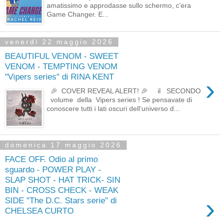
amatissimo e approdasse sullo schermo, c’era
Game Changer. E...
venerdì 22 maggio 2026
BEAUTIFUL VENOM - SWEET
VENOM - TEMPTING VENOM
"Vipers series" di RINA KENT
›
🎉 COVER REVEAL ALERT! 🎉 il SECONDO
volume della Vipers series ! Se pensavate di
conoscere tutti i lati oscuri dell’universo d...
domenica 17 maggio 2026
FACE OFF. Odio al primo
sguardo - POWER PLAY -
SLAP SHOT - HAT TRICK- SIN
BIN - CROSS CHECK - WEAK
›
SIDE "The D.C. Stars serie" di
CHELSEA CURTO