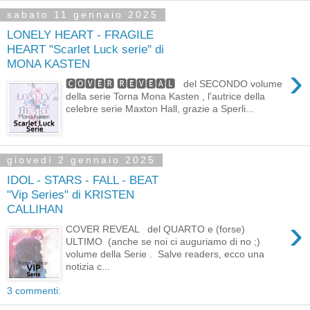
sabato 11 gennaio 2025
LONELY HEART - FRAGILE
HEART "Scarlet Luck serie" di
MONA KASTEN
›
🅲🅾🆅🅴🆁 🆁🅴🆅🅴🅰🅻 del SECONDO volume
della serie Torna Mona Kasten , l'autrice della
celebre serie Maxton Hall, grazie a Sperli...
giovedì 2 gennaio 2025
IDOL - STARS - FALL - BEAT
"Vip Series" di KRISTEN
CALLIHAN
›
COVER REVEAL del QUARTO e (forse)
ULTIMO (anche se noi ci auguriamo di no ;)
volume della Serie . Salve readers, ecco una
notizia c...
3 commenti: