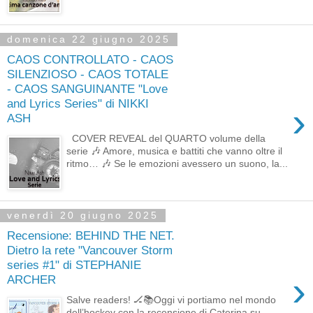
domenica 22 giugno 2025
CAOS CONTROLLATO - CAOS
SILENZIOSO - CAOS TOTALE
- CAOS SANGUINANTE "Love
and Lyrics Series" di NIKKI
›
ASH
COVER REVEAL del QUARTO volume della
serie 🎶 Amore, musica e battiti che vanno oltre il
ritmo… 🎶 Se le emozioni avessero un suono, la...
venerdì 20 giugno 2025
Recensione: BEHIND THE NET.
Dietro la rete "Vancouver Storm
series #1" di STEPHANIE
›
ARCHER
Salve readers! 🏒📚Oggi vi portiamo nel mondo
dell’hockey con la recensione di Caterina su