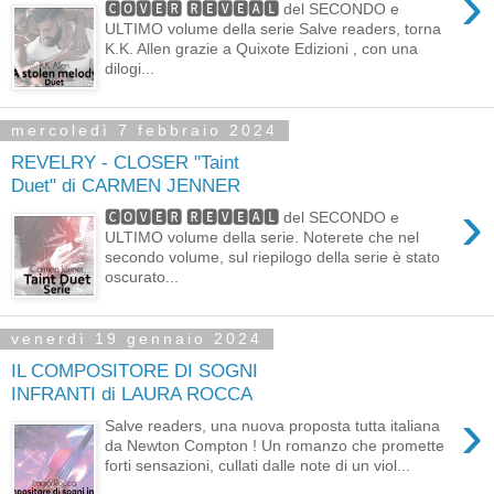
›
🅲🅾🆅🅴🆁 🆁🅴🆅🅴🅰🅻 del SECONDO e
ULTIMO volume della serie Salve readers, torna
K.K. Allen grazie a Quixote Edizioni , con una
dilogi...
mercoledì 7 febbraio 2024
REVELRY - CLOSER "Taint
Duet" di CARMEN JENNER
›
🅲🅾🆅🅴🆁 🆁🅴🆅🅴🅰🅻 del SECONDO e
ULTIMO volume della serie. Noterete che nel
secondo volume, sul riepilogo della serie è stato
oscurato...
venerdì 19 gennaio 2024
IL COMPOSITORE DI SOGNI
INFRANTI di LAURA ROCCA
›
Salve readers, una nuova proposta tutta italiana
da Newton Compton ! Un romanzo che promette
forti sensazioni, cullati dalle note di un viol...