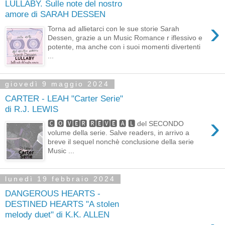
LULLABY. Sulle note del nostro
amore di SARAH DESSEN
›
Torna ad allietarci con le sue storie Sarah
Dessen, grazie a un Music Romance r iflessivo e
potente, ma anche con i suoi momenti divertenti
...
giovedì 9 maggio 2024
CARTER - LEAH "Carter Serie"
di R.J. LEWIS
›
🅲 🅾 🆅🅴🆁 🆁🅴🆅🅴 🅰 🅻 del SECONDO
volume della serie. Salve readers, in arrivo a
breve il sequel nonchè conclusione della serie
Music ...
lunedì 19 febbraio 2024
DANGEROUS HEARTS -
DESTINED HEARTS "A stolen
melody duet" di K.K. ALLEN