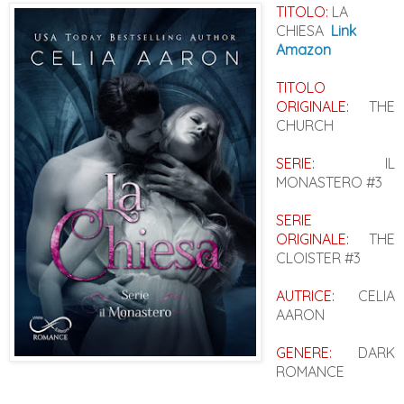
TITOLO:
LA
CHIESA
Link
Amazon
TITOLO
ORIGINALE:
THE
CHURCH
SERIE:
IL
MONASTERO #3
SERIE
ORIGINALE:
THE
CLOISTER #3
AUTRICE:
CELIA
AARON
GENERE:
DARK
ROMANCE