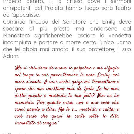
Profeta dentro. E la chiesa dove i sermoni
onnipotenti del Profeta hanno luogo sarà teatro
dell’apocalisse.
Continua l’incubo del Senatore che Emily deve
sposare al più presto ma andarsene dal
Monastero significherebbe lasciare la vendetta
incompiuta e portare a morte certa l’unico uomo
che lei abbia mai amato, il suo protettore, il suo
Adam.
‘Mi si chiudono di nuovo le palpebre e mi rifugio
nel luogo in cui posso trovare la vera Emily: nei
miei ricordi. I suoi occhi grigi mi tormentano e
spero che non smettano mai di farlo. Le ho mai
detto quanto è morbida la sua pelle? Non ne ho
memoria. Per quanto vera, non è una cosa che
sarei pronto a dire. Ma lo è... morbida e calda, e
così reale che quasi la sento sotto le dita
incrostate di sangue.’