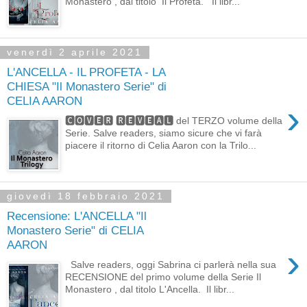
Monastero , dal titolo Il Profeta. Il libr...
venerdì 2 aprile 2021
L'ANCELLA - IL PROFETA - LA
CHIESA "Il Monastero Serie" di
CELIA AARON
›
🅲🅾🆅🅴🆁 🆁🅴🆅🅴🅰🅻 del TERZO volume della
Serie. Salve readers, siamo sicure che vi farà
piacere il ritorno di Celia Aaron con la Trilo...
giovedì 18 febbraio 2021
Recensione: L'ANCELLA "Il
Monastero Serie" di CELIA
AARON
›
Salve readers, oggi Sabrina ci parlerà nella sua
RECENSIONE del primo volume della Serie Il
Monastero , dal titolo L'Ancella. Il libr...