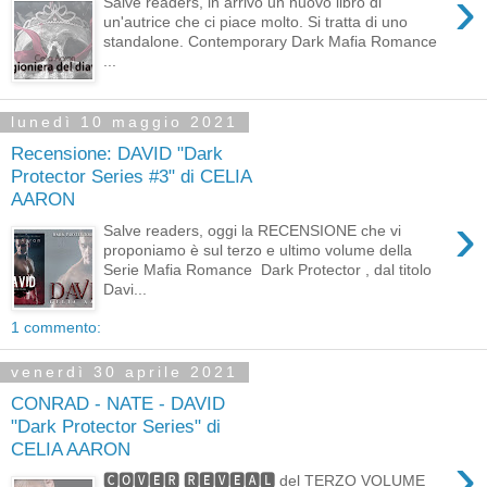
›
Salve readers, in arrivo un nuovo libro di
un'autrice che ci piace molto. Si tratta di uno
standalone. Contemporary Dark Mafia Romance
...
lunedì 10 maggio 2021
Recensione: DAVID "Dark
Protector Series #3" di CELIA
AARON
›
Salve readers, oggi la RECENSIONE che vi
proponiamo è sul terzo e ultimo volume della
Serie Mafia Romance Dark Protector , dal titolo
Davi...
1 commento:
venerdì 30 aprile 2021
CONRAD - NATE - DAVID
"Dark Protector Series" di
CELIA AARON
›
🅲🅾🆅🅴🆁 🆁🅴🆅🅴🅰🅻 del TERZO VOLUME