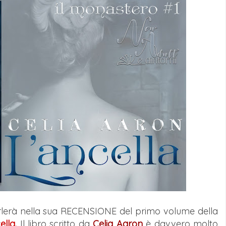
arlerà nella sua RECENSIONE del primo volume della
ella.
Il libro scritto da
Celia Aaron
è davvero molto