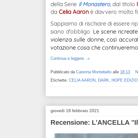
della Serie
Il Monastero
, dal titolo
da
Celia Aaron
è davvero molto f
Sappiamo di rischiare di essere ri
siano d'obbligo.
Le scene ricreate
violenza sulle donne, così accura
votazione cosa che continueremo a 
Continua a leggere...»
Pubblicato da
Caterina Montebello
alle
18:13
N
Etichette:
CELIA AARON
,
DARK
,
HOPE EDIZIO
giovedì 18 febbraio 2021
Recensione: L'ANCELLA "I