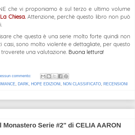
NE che vi proponiamo è sul terzo e ultimo volume
o
La Chiesa
.
Attenzione, perchè questo libro non può
.
isare che questa è una serie
molto forte quindi non
lti casi, sono molto violente e dettagliate, per questo
 troverete una valutazione.
Buona lettura!
essun commento:
OMANCE
,
DARK
,
HOPE EDIZIONI
,
NON CLASSIFICATO
,
RECENSIONI
l Monastero Serie #2" di CELIA AARON