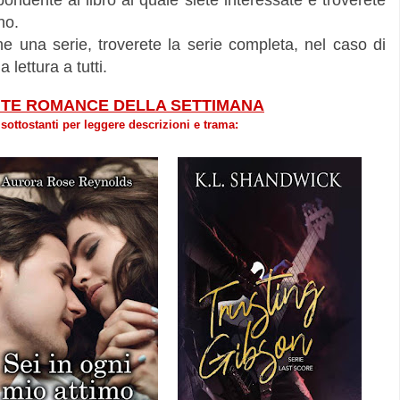
spondente al libro al quale siete interessate e troverete
no.
ne una serie, troverete la serie completa, nel caso di
 lettura a tutti.
CITE ROMANCE DELLA SETTIMANA
sottostanti per leggere descrizioni e trama: