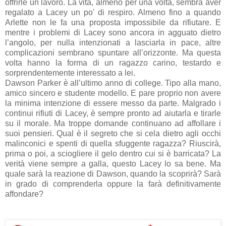
offrirle un lavoro. La vita, almeno per una volta, sembra aver
regalato a Lacey un po' di respiro. Almeno fino a quando
Arlette non le fa una proposta impossibile da rifiutare. E
mentre i problemi di Lacey sono ancora in agguato dietro
l’angolo, per nulla intenzionati a lasciarla in pace, altre
complicazioni sembrano spuntare all’orizzonte. Ma questa
volta hanno la forma di un ragazzo carino, testardo e
sorprendentemente interessato a lei.
Dawson Parker è all’ultimo anno di college. Tipo alla mano,
amico sincero e studente modello. E pare proprio non avere
la minima intenzione di essere messo da parte. Malgrado i
continui rifiuti di Lacey, è sempre pronto ad aiutarla e tirarle
su il morale. Ma troppe domande continuano ad affollare i
suoi pensieri. Qual è il segreto che si cela dietro agli occhi
malinconici e spenti di quella sfuggente ragazza? Riuscirà,
prima o poi, a sciogliere il gelo dentro cui si è barricata? La
verità viene sempre a galla, questo Lacey lo sa bene. Ma
quale sarà la reazione di Dawson, quando la scoprirà? Sarà
in grado di comprenderla oppure la farà definitivamente
affondare?