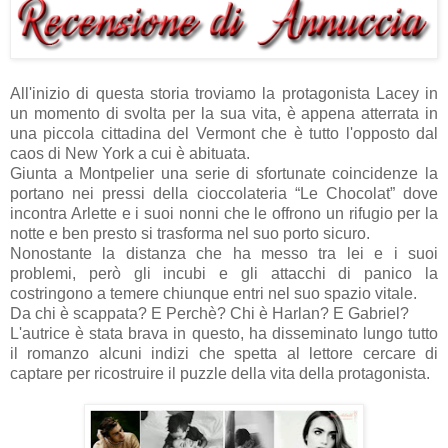
All'inizio di questa storia troviamo la protagonista Lacey in
un momento di svolta per la sua vita, è appena atterrata in
una piccola cittadina del Vermont che è tutto l'opposto dal
caos di New York a cui è abituata.
Giunta a Montpelier una serie di sfortunate coincidenze la
portano nei pressi della cioccolateria “Le Chocolat” dove
incontra Arlette e i suoi nonni che le offrono un rifugio per la
notte e ben presto si trasforma nel suo porto sicuro.
Nonostante la distanza che ha messo tra lei e i suoi
problemi, però gli incubi e gli attacchi di panico la
costringono a temere chiunque entri nel suo spazio vitale.
Da chi è scappata? E Perchè? Chi è Harlan? E Gabriel?
L'autrice è stata brava in questo, ha disseminato lungo tutto
il romanzo alcuni indizi che spetta al lettore cercare di
captare per ricostruire il puzzle della vita della protagonista.