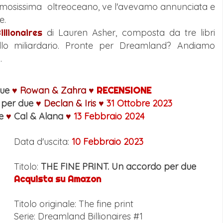
amosissima oltreoceano, ve l'avevamo annunciata e
e.
llionaires
di Lauren Asher, composta da tre libri
llo miliardario. Pronte per Dreamland? Andiamo
.
due
♥
Rowan & Zahra
♥
RECENSIONE
a per due
♥
Declan & Iris
♥
31 Ottobre 2023
ue
♥
Cal & Alana
♥
13 Febbraio
2024
Data d'uscita:
10 Febbraio 2023
Titolo:
THE FINE PRINT. Un accordo per due
Acquista su Amazon
Titolo originale: The fine print
Serie: Dreamland Billionaires #1