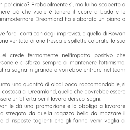
 Un po’ cinico? Probabilmente sì, ma lui ha scoperto a
nere ciò che vuole è tenere il cuore a bada e le
er ammodernare Dreamland ha elaborato un piano a
ve fare i conti con degli imprevisti, e quello di Rowan
 una ventata di aria fresca e spillette colorate: la sua
ei crede fermamente nell'impatto positivo che
rsone e si sforza sempre di mantenere l’ottimismo.
Zahra sogna in grande e vorrebbe entrare nel team
nto una quantità di alcol poco raccomandabile, si
più costosa di Dreamland, quello che dovrebbe essere
sere un'offerta per il lavoro dei suoi sogni.
wan le dà una promozione e la obbliga a lavorare
o stregato da quella ragazza bella da mozzare il
 di risposte taglienti che gli fanno venir voglia di