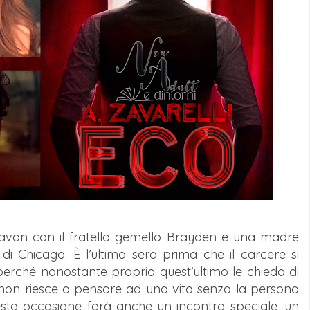
ravan con il fratello gemello Brayden e una madre
 di Chicago. È l’ultima sera prima che il carcere si
 perché nonostante proprio quest’ultimo le chieda di
i non riesce a pensare ad una vita senza la persona
sta occasione farà anche un incontro speciale, un