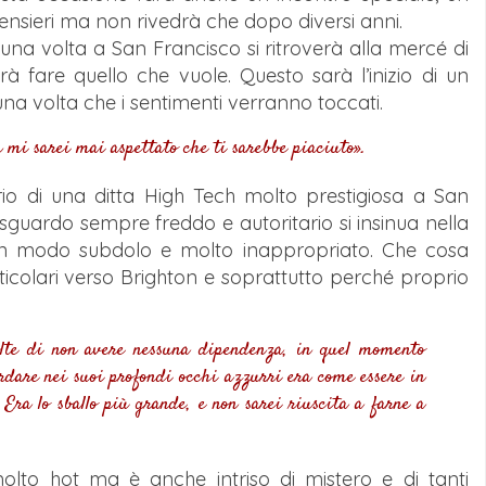
pensieri ma non rivedrà che dopo diversi anni.
una volta a San Francisco si ritroverà alla mercé di
fare quello che vuole. Questo sarà l’inizio di un
na volta che i sentimenti verranno toccati.
 mi sarei mai aspettato che ti sarebbe piaciuto».
io di una ditta High Tech molto prestigiosa a San
sguardo sempre freddo e autoritario si insinua nella
 in modo subdolo e molto inappropriato. Che cosa
icolari verso Brighton e soprattutto perché proprio
volte di non avere nessuna dipendenza, in quel momento
rdare nei suoi profondi occhi azzurri era come essere in
 Era lo sballo più grande, e non sarei riuscita a farne a
 molto hot ma è anche intriso di mistero e di tanti