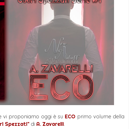
e vi proponiamo oggi è su
ECO
primo volume della
ri Spezzati"
di
A. Zavarelli
.