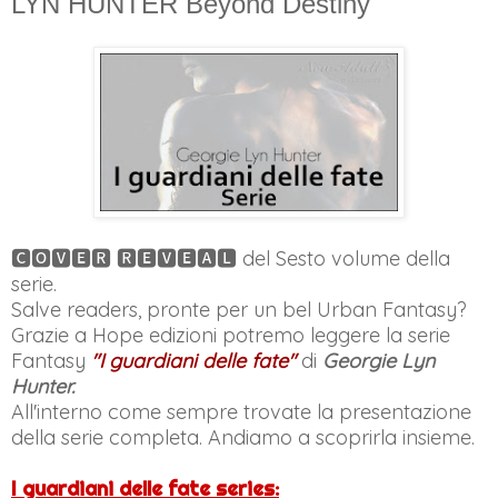
LYN HUNTER Beyond Destiny
🅲🅾🆅🅴🆁 🆁🅴🆅🅴🅰🅻 del Sesto volume della
serie.
Salve readers, pronte per un bel Urban Fantasy?
Grazie a Hope edizioni potremo leggere la serie
Fantasy
"I guardiani delle fate"
di
Georgie Lyn
Hunter.
All'interno come sempre trovate la presentazione
della serie completa. Andiamo a scoprirla insieme.
I guardiani delle fate series: