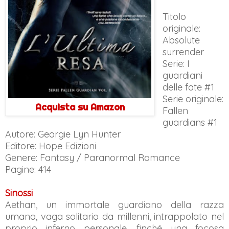
Titolo
originale:
Absolute
surrender
Serie: I
guardiani
delle fate #1
Serie originale:
Acquista su Amazon
Fallen
guardians #1
Autore: Georgie Lyn Hunter
Editore: Hope Edizioni
Genere: Fantasy / Paranormal Romance
Pagine: 414
Sinossi
Aethan, un immortale guardiano della razza
umana, vaga solitario da millenni, intrappolato nel
proprio inferno personale, finché una focosa