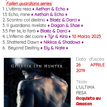
Fallen guardians series:
1. L'ultima resa
♦ Aethan & Echo ♦
1.5 Echo, mine
♦ Aethan & Echo ♦
2. Scontro col destino
♦
Blaéz & Darci ♦
3. Il guardiano rivelato
♦
Dagan & Shae ♦
3.5 Per te, lo farò
♦
Blaéz & Darci ♦
4. L'inferno del cuore
♦ Týr & Kira ♦
10 Marzo 2023
5. Shattered Dawn
♦ Nikkos & Shadows ♦
6. Beyond Destiny
♦ Ely & Nate ♦
Data d'uscita:
26 APRILE
2019
Titolo:
L'ULTIMA
RESA
Acquista su
Amazon