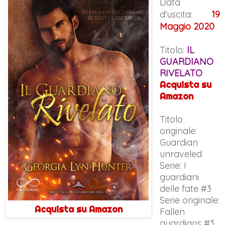
Data
d'uscita:
19
Maggio 2020
Titolo:
IL
GUARDIANO
RIVELATO
Acquista su
Amazon
Titolo
originale:
Guardian
unraveled
Serie: I
guardiani
delle fate #3
Serie originale:
Acquista su Amazon
Fallen
guardians #3