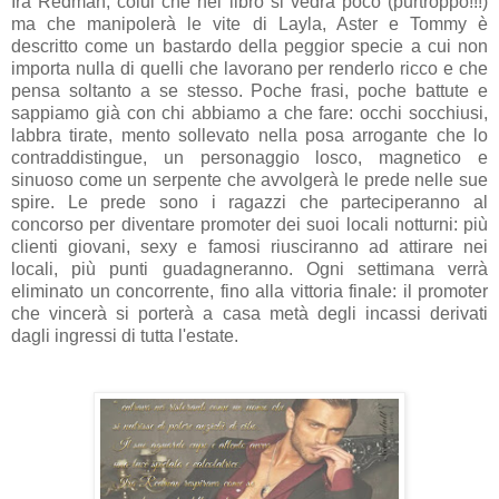
Ira Redman, colui che nel libro si vedrà poco (purtroppo!!!)
ma che manipolerà le vite di Layla, Aster e Tommy è
descritto come un bastardo della peggior specie a cui non
importa nulla di quelli che lavorano per renderlo ricco e che
pensa soltanto a se stesso. Poche frasi, poche battute e
sappiamo già con chi abbiamo a che fare: occhi socchiusi,
labbra tirate, mento sollevato nella posa arrogante che lo
contraddistingue, un personaggio losco, magnetico e
sinuoso come un serpente che avvolgerà le prede nelle sue
spire. Le prede sono i ragazzi che parteciperanno al
concorso per diventare promoter dei suoi locali notturni: più
clienti giovani, sexy e famosi riusciranno ad attirare nei
locali, più punti guadagneranno. Ogni settimana verrà
eliminato un concorrente, fino alla vittoria finale: il promoter
che vincerà si porterà a casa metà degli incassi derivati
dagli ingressi di tutta l'estate.