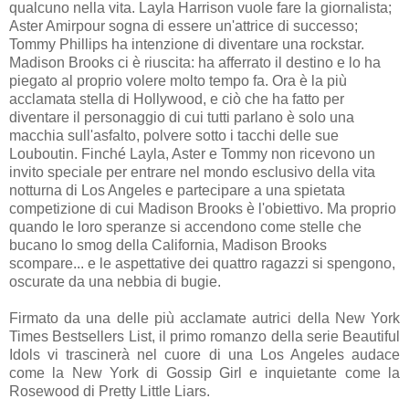
qualcuno nella vita. Layla Harrison vuole fare la giornalista;
Aster Amirpour sogna di essere un'attrice di successo;
Tommy Phillips ha intenzione di diventare una rockstar.
Madison Brooks ci è riuscita: ha afferrato il destino e lo ha
piegato al proprio volere molto tempo fa. Ora è la più
acclamata stella di Hollywood, e ciò che ha fatto per
diventare il personaggio di cui tutti parlano è solo una
macchia sull'asfalto, polvere sotto i tacchi delle sue
Louboutin. Finché Layla, Aster e Tommy non ricevono un
invito speciale per entrare nel mondo esclusivo della vita
notturna di Los Angeles e partecipare a una spietata
competizione di cui Madison Brooks è l'obiettivo. Ma proprio
quando le loro speranze si accendono come stelle che
bucano lo smog della California, Madison Brooks
scompare... e le aspettative dei quattro ragazzi si spengono,
oscurate da una nebbia di bugie.
Firmato da una delle più acclamate autrici della New York
Times Bestsellers List, il primo romanzo della serie Beautiful
Idols vi trascinerà nel cuore di una Los Angeles audace
come la New York di Gossip Girl e inquietante come la
Rosewood di Pretty Little Liars.