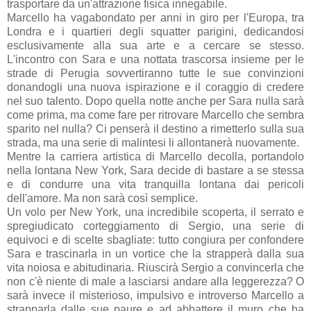
trasportare da un'attrazione fisica innegabile.
Marcello ha vagabondato per anni in giro per l'Europa, tra
Londra e i quartieri degli squatter parigini, dedicandosi
esclusivamente alla sua arte e a cercare se stesso.
L'incontro con Sara e una nottata trascorsa insieme per le
strade di Perugia sovvertiranno tutte le sue convinzioni
donandogli una nuova ispirazione e il coraggio di credere
nel suo talento. Dopo quella notte anche per Sara nulla sarà
come prima, ma come fare per ritrovare Marcello che sembra
sparito nel nulla? Ci penserà il destino a rimetterlo sulla sua
strada, ma una serie di malintesi li allontanerà nuovamente.
Mentre la carriera artistica di Marcello decolla, portandolo
nella lontana New York, Sara decide di bastare a se stessa
e di condurre una vita tranquilla lontana dai pericoli
dell'amore. Ma non sarà così semplice.
Un volo per New York, una incredibile scoperta, il serrato e
spregiudicato corteggiamento di Sergio, una serie di
equivoci e di scelte sbagliate: tutto congiura per confondere
Sara e trascinarla in un vortice che la strapperà dalla sua
vita noiosa e abitudinaria. Riuscirà Sergio a convincerla che
non c'è niente di male a lasciarsi andare alla leggerezza? O
sarà invece il misterioso, impulsivo e introverso Marcello a
strapparla dalle sue paure e ad abbattere il muro che ha