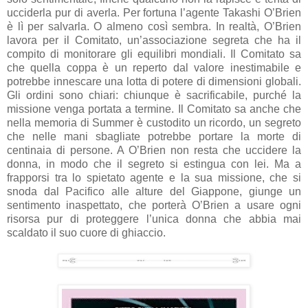
ucciderla pur di averla. Per fortuna l’agente Takashi O’Brien
è lì per salvarla. O almeno così sembra. In realtà, O’Brien
lavora per il Comitato, un’associazione segreta che ha il
compito di monitorare gli equilibri mondiali. Il Comitato sa
che quella coppa è un reperto dal valore inestimabile e
potrebbe innescare una lotta di potere di dimensioni globali.
Gli ordini sono chiari: chiunque è sacrificabile, purché la
missione venga portata a termine. Il Comitato sa anche che
nella memoria di Summer è custodito un ricordo, un segreto
che nelle mani sbagliate potrebbe portare la morte di
centinaia di persone. A O’Brien non resta che uccidere la
donna, in modo che il segreto si estingua con lei. Ma a
frapporsi tra lo spietato agente e la sua missione, che si
snoda dal Pacifico alle alture del Giappone, giunge un
sentimento inaspettato, che porterà O’Brien a usare ogni
risorsa pur di proteggere l’unica donna che abbia mai
scaldato il suo cuore di ghiaccio.