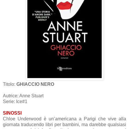
Titolo:
GHIACCIO NERO
Autrice: Anne Stuart
Serie: Ice#1
SINOSSI
Chloe Underwood è un’americana a Parigi che vive alla
giornata traducendo libri per bambini, ma darebbe qualsiasi