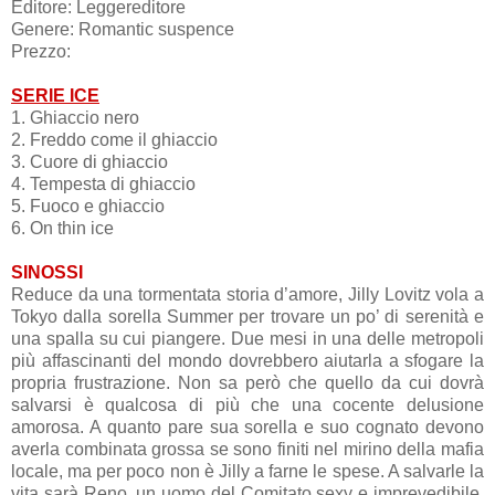
Editore: Leggereditore
Genere: Romantic suspence
Prezzo:
SERIE ICE
1. Ghiaccio nero
2. Freddo come il ghiaccio
3. Cuore di ghiaccio
4.
Tempesta di ghiaccio
5. Fuoco e ghiaccio
6. On thin ice
SINOSSI
Reduce da una tormentata storia d’amore, Jilly Lovitz vola a
Tokyo dalla sorella Summer per trovare un po’ di serenità e
una spalla su cui piangere. Due mesi in una delle metropoli
più affascinanti del mondo dovrebbero aiutarla a sfogare la
propria frustrazione. Non sa però che quello da cui dovrà
salvarsi è qualcosa di più che una cocente delusione
amorosa. A quanto pare sua sorella e suo cognato devono
averla combinata grossa se sono finiti nel mirino della mafia
locale, ma per poco non è Jilly a farne le spese. A salvarle la
vita sarà Reno, un uomo del Comitato sexy e imprevedibile,