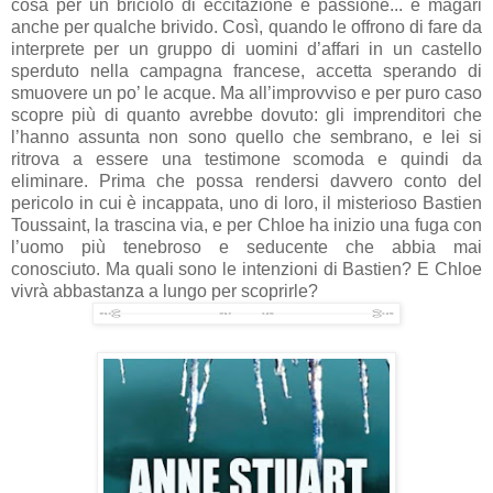
cosa per un briciolo di eccitazione e passione... e magari
anche per qualche brivido. Così, quando le offrono di fare da
interprete per un gruppo di uomini d’affari in un castello
sperduto nella campagna francese, accetta sperando di
smuovere un po’ le acque. Ma all’improvviso e per puro caso
scopre più di quanto avrebbe dovuto: gli imprenditori che
l’hanno assunta non sono quello che sembrano, e lei si
ritrova a essere una testimone scomoda e quindi da
eliminare. Prima che possa rendersi davvero conto del
pericolo in cui è incappata, uno di loro, il misterioso Bastien
Toussaint, la trascina via, e per Chloe ha inizio una fuga con
l’uomo più tenebroso e seducente che abbia mai
conosciuto. Ma quali sono le intenzioni di Bastien? E Chloe
vivrà abbastanza a lungo per scoprirle?