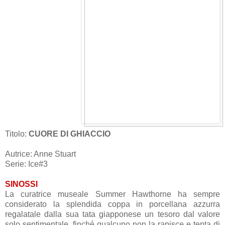
Titolo:
CUORE DI GHIACCIO
Autrice: Anne Stuart
Serie: Ice#3
SINOSSI
La curatrice museale Summer Hawthorne ha sempre
considerato la splendida coppa in porcellana azzurra
regalatale dalla sua tata giapponese un tesoro dal valore
solo sentimentale, finché qualcuno non la rapisce e tenta di