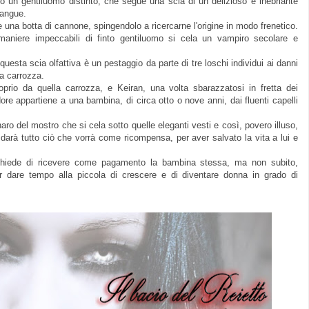
o un gentiluomo distinto, che segue una scia di un delizioso e inebriante
 sangue
.
me una botta di cannone, spingendolo a ricercarne l'origine in modo frenetico.
maniere impeccabili di
finto gentiluomo
si
cela
un vampiro secolare e
i questa scia olfattiva è un pestaggio da parte di tre
loschi
individui
ai danni
a carrozza.
oprio da quella carrozza, e Keiran, una volta sbarazzatosi in fretta dei
dore
appartiene
a una bambina, di circa otto o nove anni, dai fluenti capelli
naro del mostro che si cela sotto quelle eleganti vesti e così, povero illuso,
 darà tutto ciò che vorrà come ricompensa
,
per aver salvato la vita a lui e
hiede di ricevere come pagamento la bambina stessa, ma non subito,
er dare tempo alla piccola di crescere e di diventare donna
in grado di