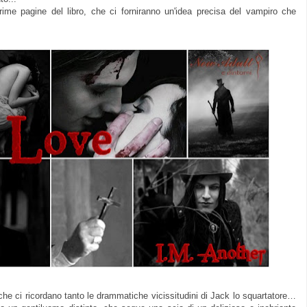
prime
pagine del libro, che ci fo
rniranno
un'idea precisa del vampiro che
i che ci ricordano tanto le drammatiche vicissitudini di Jack lo squartatore…