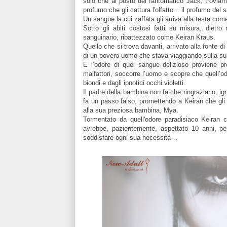
solo che al posto del fantomatico Jack, troviam
profumo che gli cattura l'olfatto... il profumo del
Un sangue
la cui za
ffata gli arriva alla testa co
S
otto gli abiti costosi fatti su misura,
diet
ro 
sanguinario, ribattezzato come Keiran Kraus.
Quello che si trova davanti, arrivato alla fonte d
di
un povero uomo che stava viaggiando sulla su
E
l
’odore di quel sangue delizioso proviene pr
malfattori, soccorre l’uomo e scopre che quell’o
biondi e dagli ipnotici occhi violetti.
Il padre della bambina non fa che ringraziarlo, ig
fa un passo falso, promettendo a Keiran che gli
alla sua preziosa bambina, Mya.
Tormentato da quell'odore
paradisiaco
Keiran c
avrebbe, pazientemente, aspettato 10 anni, p
soddisfare ogni sua necessità…