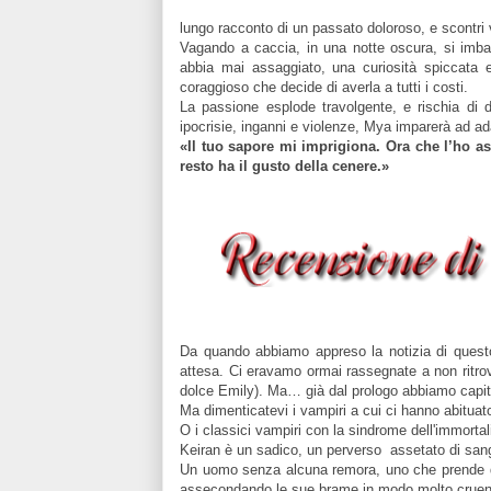
lungo racconto di un passato doloroso, e scontri vi
Vagando a caccia, in una notte oscura, si imbat
abbia mai assaggiato, una curiosità spiccata e
coraggioso che decide di averla a tutti i costi.
La passione esplode travolgente, e rischia di 
ipocrisie, inganni e violenze, Mya imparerà ad ad
«Il tuo sapore mi imprigiona. Ora che l’ho as
resto ha il gusto della cenere.»
Da quando
abbiamo
appreso la notizia di quest
attesa.
Ci eravamo
ormai rassegnat
e
a non ritro
dolce Emily). Ma… già dal prologo a
bbiamo
capit
Ma d
imenticatevi i vampiri a cui ci hanno abituat
O
i
classici vampiri
con la
sindrome dell'immortal
Keiran è un sadico, un perverso assetato di san
Un uomo
s
enza alcuna remora, uno che prende 
assecondando le sue brame in modo molto cruen