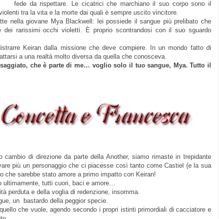
fede da rispettare. Le cicatrici che marchiano il suo corpo sono il
olenti tra la vita e la morte dai quali è sempre uscito vincitore.
te nella giovane Mya Blackwell: lei possiede il sangue più prelibato che
 dei rarissimi occhi violetti. È proprio scontrandosi con il suo sguardo
distrarre Keiran dalla missione che deve compiere. In un mondo fatto di
attarsi a una realtà molto diversa da quella che conosceva.
saggiato, che è parte di me… voglio solo il tuo sangue, Mya. Tutto il
o cambio di direzione da parte della Another,
siam
o rimaste
in trepidante
vare più un personaggio che
c
i piacesse così tanto come Castiel (e la sua
o che
sarebbe stato
amore a prim
o impatto
con Keiran!
o ultimamente, tutti cuor
i
,
baci e amore
…
ità perduta e della voglia di redenzione,
insomma.
gue, un bastardo della peggior specie
.
quello che vuole, ag
endo
secondo i propri istinti primordiali di cacciatore e
t
o...