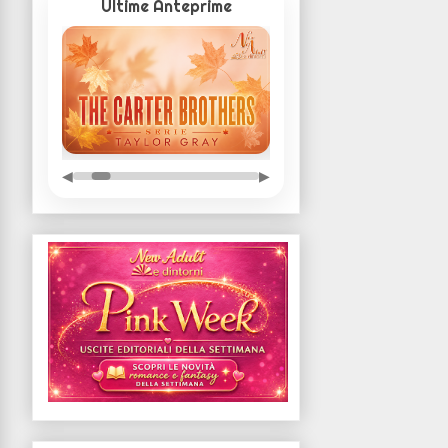
Ultime Anteprime
◀
▶