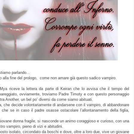
stiamo parlando...
alla fine del prologo,
come non amare
già questo sadico vampiro.
.
 Mya riceve la lettera da parte di Keiran che lo avvisa che il tempo del
amareggiato, ovviamente, troviamo Padre Timoty e con questo personaggio
ra Another, un bel po’ diversi da come siamo abituati.
ta, che decide volontariamente di andarsene con il vampiro, di abbandonare
n, che se in caso il padre osasse ostacolare l’allontanamento della figlia,
 giovane donna fragile, si nasconde un animo coraggioso e curioso,
con
una
ro vampiro, pieno di vizi e abitudini.
 posto isolato, circondato da boschi e dove, oltre a loro due, vive un giovane