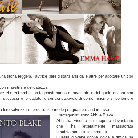
a storia leggera, l'autrice pare distanziarsi dalle altre per adottare un tipo
i con maestria e delicatezza.
olore che entrambi i protagonisti hanno attraversato e dal quale ancora non
iccoli successi e le cadute, e sei consapevole di come insieme si sentono e
a loro salvezza e forse l'unico modo per guarire e andare avanti.
I protagonisti sono Abbi e Blake.
Abbi ha vissuto un rapporto devastante
che l'ha letteralmente massacrata
emotivamente e fisicamente.
Questa giovane donna dolce e timida ha