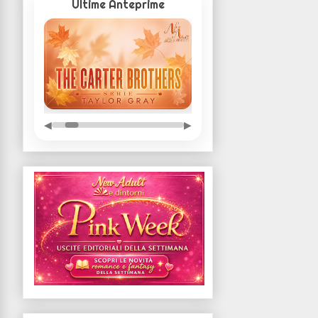
Ultime Anteprime
◀
▶