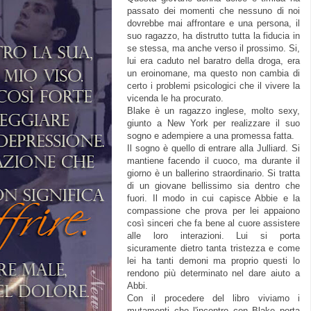
passato dei momenti che nessuno di noi
dovrebbe mai affrontare e una persona, il
suo ragazzo, ha distrutto tutta la fiducia in
se stessa, ma anche verso il prossimo. Si,
lui era caduto nel baratro della droga, era
un eroinomane, ma questo non cambia di
certo i problemi psicologici che il vivere la
vicenda le ha procurato.
Blake è un ragazzo inglese, molto sexy,
giunto a New York per realizzare il suo
sogno e adempiere a una promessa fatta.
Il sogno è quello di entrare alla Julliard. Si
mantiene facendo il cuoco, ma durante il
giorno è un ballerino straordinario. Si tratta
di un giovane bellissimo sia dentro che
fuori. Il modo in cui capisce Abbie e la
compassione che prova per lei appaiono
così sinceri che fa bene al cuore assistere
alle loro interazioni. Lui si porta
sicuramente dietro tanta tristezza e come
lei ha tanti demoni ma proprio questi lo
rendono più determinato nel dare aiuto a
Abbi.
Con il procedere del libro viviamo i
mutamenti che l'incontro con Blake porta