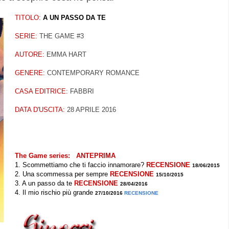
TITOLO:
A UN PASSO DA TE
SERIE:
THE GAME #3
AUTORE:
EMMA HART
GENERE:
CONTEMPORARY ROMANCE
CASA EDITRICE:
FABBRI
DATA D'USCITA:
28 APRILE 2016
The Game series:
ANTEPRIMA
1. Scommettiamo che ti faccio innamorare?
RECENSIONE
18/06/2015
2. Una scommessa per sempre
RECENSIONE
15/10/2015
3. A un passo da te
RECENSIONE
28/04/2016
4. Il mio rischio più grande
27/10/2016
RECENSIONE