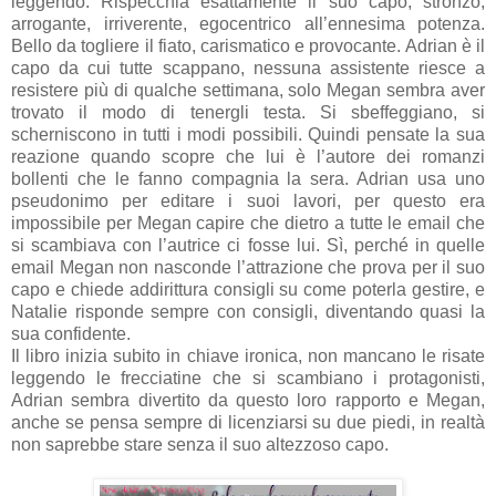
leggendo. Rispecchia esattamente il suo capo, stronzo,
arrogante, irriverente, egocentrico all’ennesima potenza.
Bello da togliere il fiato, carismatico e provocante. Adrian è il
capo da cui tutte scappano, nessuna assistente riesce a
resistere più di qualche settimana, solo Megan sembra aver
trovato il modo di tenergli testa. Si sbeffeggiano, si
scherniscono in tutti i modi possibili. Quindi pensate la sua
reazione quando scopre che lui è l’autore dei romanzi
bollenti che le fanno compagnia la sera. Adrian usa uno
pseudonimo per editare i suoi lavori, per questo era
impossibile per Megan capire che dietro a tutte le email che
si scambiava con l’autrice ci fosse lui. Sì, perché in quelle
email Megan non nasconde l’attrazione che prova per il suo
capo e chiede addirittura consigli su come poterla gestire, e
Natalie risponde sempre con consigli, diventando quasi la
sua confidente.
Il libro inizia subito in chiave ironica, non mancano le risate
leggendo le frecciatine che si scambiano i protagonisti,
Adrian sembra divertito da questo loro rapporto e Megan,
anche se pensa sempre di licenziarsi su due piedi, in realtà
non saprebbe stare senza il suo altezzoso capo.