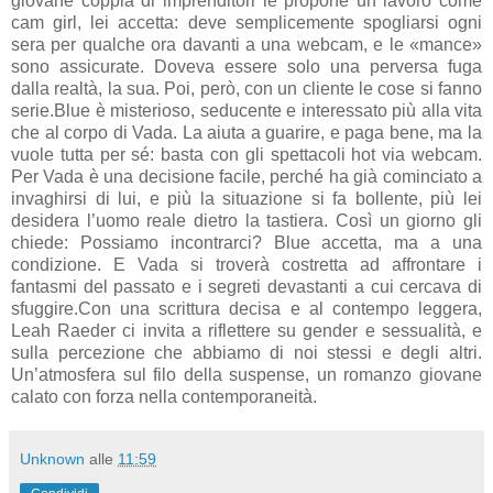
giovane coppia di imprenditori le propone un lavoro come
cam girl, lei accetta: deve semplicemente spogliarsi ogni
sera per qualche ora davanti a una webcam, e le «mance»
sono assicurate. Doveva essere solo una perversa fuga
dalla realtà, la sua. Poi, però, con un cliente le cose si fanno
serie.Blue è misterioso, seducente e interessato più alla vita
che al corpo di Vada. La aiuta a guarire, e paga bene, ma la
vuole tutta per sé: basta con gli spettacoli hot via webcam.
Per Vada è una decisione facile, perché ha già cominciato a
invaghirsi di lui, e più la situazione si fa bollente, più lei
desidera l’uomo reale dietro la tastiera. Così un giorno gli
chiede: Possiamo incontrarci? Blue accetta, ma a una
condizione. E Vada si troverà costretta ad affrontare i
fantasmi del passato e i segreti devastanti a cui cercava di
sfuggire.Con una scrittura decisa e al contempo leggera,
Leah Raeder ci invita a riflettere su gender e sessualità, e
sulla percezione che abbiamo di noi stessi e degli altri.
Un’atmosfera sul filo della suspense, un romanzo giovane
calato con forza nella contemporaneità.
Unknown
alle
11:59