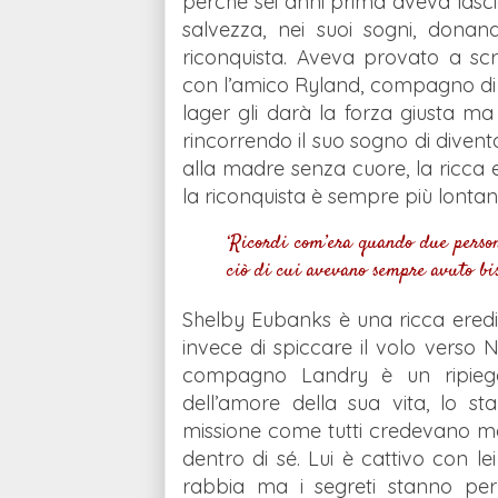
perché sei anni prima aveva lasci
salvezza, nei suoi sogni, donan
riconquista. Aveva provato a scr
con l’amico Ryland, compagno di s
lager gli darà la forza giusta m
rincorrendo il suo sogno di divent
alla madre senza cuore, la ricca e
la riconquista è sempre più lontan
‘Ricordi com’era quando due perso
ciò di cui avevano sempre avuto biso
Shelby Eubanks è una ricca eredit
invece di spiccare il volo verso 
compagno Landry è un ripiego
dell’amore della sua vita, lo st
missione come tutti credevano ma se 
dentro di sé. Lui è cattivo con l
rabbia ma i segreti stanno per 