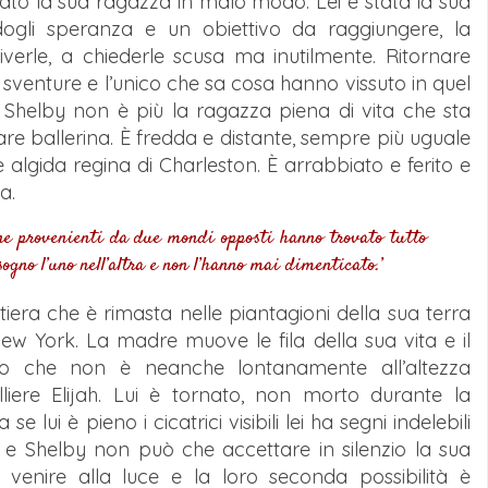
ato la sua ragazza in malo modo. Lei è stata la sua
dogli speranza e un obiettivo da raggiungere, la
iverle, a chiederle scusa ma inutilmente. Ritornare
venture e l’unico che sa cosa hanno vissuto in quel
a Shelby non è più la ragazza piena di vita che sta
are ballerina. È fredda e distante, sempre più uguale
 algida regina di Charleston. È arrabbiato e ferito e
a.
ne provenienti da due mondi opposti hanno trovato tutto
gno l’uno nell’altra e non l’hanno mai dimenticato.’
iera che è rimasta nelle piantagioni della sua terra
New York. La madre muove le fila della sua vita e il
 che non è neanche lontanamente all’altezza
alliere Elijah. Lui è tornato, non morto durante la
lui è pieno i cicatrici visibili lei ha segni indelebili
ei e Shelby non può che accettare in silenzio la sua
venire alla luce e la loro seconda possibilità è