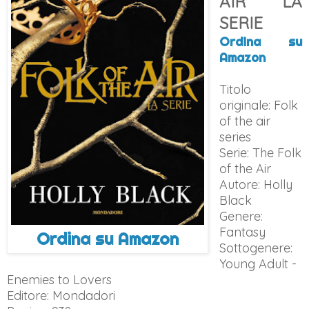
AIR LA
SERIE
Ordina su
Amazon
Titolo
originale: Folk
of the air
series
Serie: The Folk
of the Air
Autore: Holly
Black
Genere:
Fantasy
Ordina su Amazon
Sottogenere:
Young Adult -
Enemies to Lovers
Editore: Mondadori