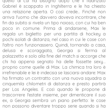
quello di cui ha bisogno dopo che il fidanzato
Gabriel è scappato in Inghilterra e le ha chiesto
una relazione aperta. O così crede... Finché non
arriva l'uomo che davvero doveva incontrare, che
fin da subito si rivela un tipo noioso, con cui ha ben
poco in comune. Prima di andarsene, Max le
regala un biglietto per una partita di hockey a
pochi isolati di distanza, nel caso in cui le cose con
l'altro non funzionassero. Quindi, tornando a casa,
delusa e scoraggiata, Georgia si ferma al
palazzetto e solo alla fine del match si accorge che
chi ha appena segnato ha delle fossette sexy…
proprio come quelle di Max. La chimica tra loro è
irrefrenabile e lei è indecisa se lasciarsi andare: Max
ha firmato un contratto con una nuova squadra a
cinquemila chilometri di distanza e presto partirà
per Los Angeles. E così quando le propone di
trascorrere l'estate insieme, per dimenticare il suo
ex, a Georgia sembra un piano perfetto: le cose
non possono diventare troppo serie quando si ha