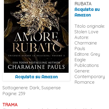
RUBATA
Acquista su
Amazon
Titolo originale:
Stolen Love
Autore:
Charmaine
Pauls
Editore: Grey
Eagle
Publications
Genere:
Contemporary
Acquista su Amazon
Romance
Sottogenere:
Dark, Suspense
Pagine: 239
TRAMA