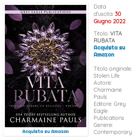
Data
d'uscita:
30
Giugno 2022
Titolo:
VITA
RUBATA
Acquista su
Amazon
Titolo originale:
Stolen Life
Autore:
Charmaine
Pauls
Editore: Grey
Eagle
Publications
Genere:
Contemporary
Acquista su Amazon