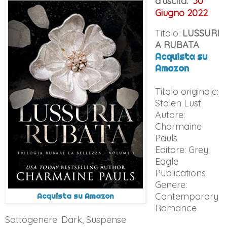
d'uscita:
30
Giugno 2022
Titolo:
LUSSURI
A RUBATA
Acquista su
Amazon
Titolo originale:
Stolen Lust
Autore:
Charmaine
Pauls
Editore: Grey
Eagle
Publications
Genere:
Contemporary
Acquista su Amazon
Romance
Sottogenere:
Dark, Suspense