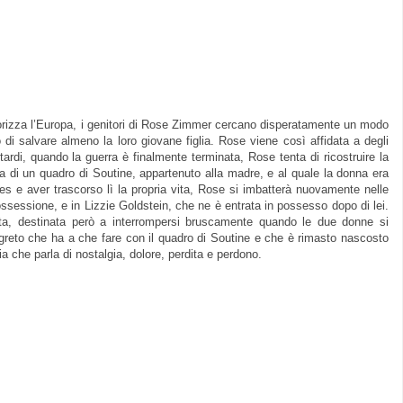
rorizza l’Europa, i genitori di Rose Zimmer cercano disperatamente un modo
 di salvare almeno la loro giovane figlia. Rose viene così affidata a degli
 tardi, quando la guerra è finalmente terminata, Rose tenta di ricostruire la
rca di un quadro di Soutine, appartenuto alla madre, e al quale la donna era
es e aver trascorso lì la propria vita, Rose si imbatterà nuovamente nelle
’ossessione, e in Lizzie Goldstein, che ne è entrata in possesso dopo di lei.
ta, destinata però a interrompersi bruscamente quando le due donne si
egreto che ha a che fare con il quadro di Soutine e che è rimasto nascosto
ia che parla di nostalgia, dolore, perdita e perdono.