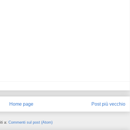
Home page
Post più vecchio
iti a:
Commenti sul post (Atom)