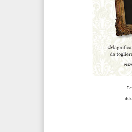
Dat
Titol