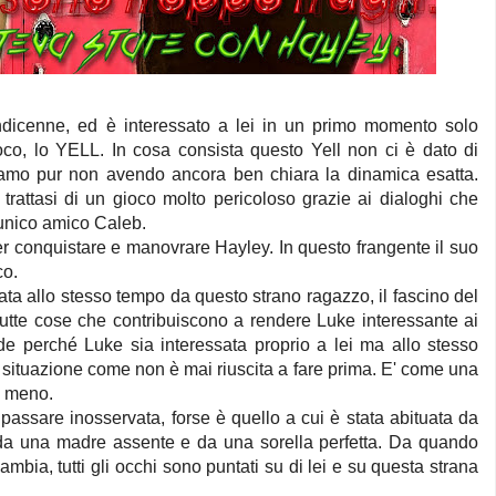
indicenne, ed è interessato a lei in un primo momento solo
oco, lo YELL. In cosa consista questo Yell non ci è dato di
uiamo pur non avendo ancora ben chiara la dinamica esatta.
 trattasi di un gioco molto pericoloso grazie ai dialoghi che
e unico amico Caleb.
per conquistare e manovrare Hayley. In questo frangente il suo
co.
ata allo stesso tempo da questo strano ragazzo, il fascino del
 tutte cose che contribuiscono a rendere Luke interessante ai
iede perché Luke sia interessata proprio a lei ma allo stesso
 situazione come non è mai riuscita a fare prima. E' come una
a meno.
assare inosservata, forse è quello a cui è stata abituata da
, da una madre assente e da una sorella perfetta. Da quando
cambia, tutti gli occhi sono puntati su di lei e su questa strana