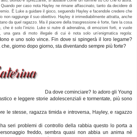
alto, biondo e sprezzante, si abbatte come un fulmine su ciò che lo attira.
Quando per caso nota Hayley ne rimane affascinato, tanto da decidere di
o premio. È Luke a guidare il gioco, seguendo Hayley e facendole credere che
ando non raggiunge il suo obiettivo. Hayley è irrimediabilmente attratta, anche
ano da quel ragazzo. Ma il piacere della trasgressione è forte, fare la cosa
 che è solo l’inizio. Luke si nutre di adrenalina, di emozioni forti, e vuole
, una gara di moto illegale di cui è nota solo un’enigmatica regola:
rdono e uno solo vince. Fin dove si spingerà il loro legame?
a che, giorno dopo giorno, sta diventando sempre più forte?
Da dove cominciare? Io adoro gli Young
stico e leggere storie adolescenziali e tormentate, più sono
 le stesse, ragazza timida e introversa, Hayley, e ragazzo
 ha seri problemi di controllo della rabbia questo lo porta a
 personaggio freddo, sembra quasi non abbia un anima né