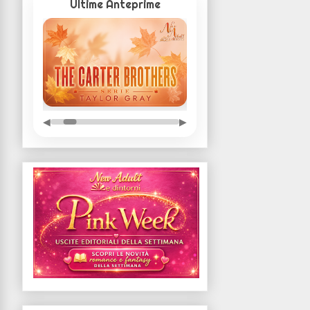
Ultime Anteprime
◀
▶