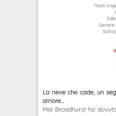
Titolo ori
Edi
Genere
Sotto
La neve che cade, un segr
amore...
Mia Broadhurst ha dovuto l