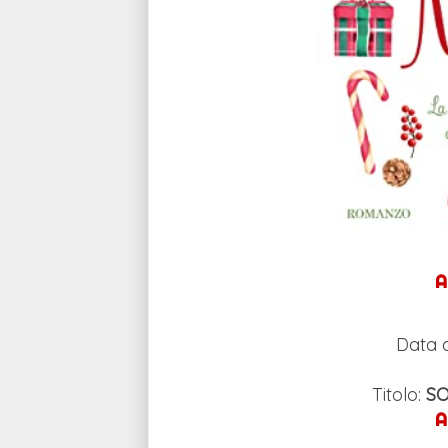
A
Data d
Titolo:
SO
A