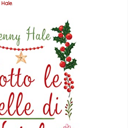
 Hale
.