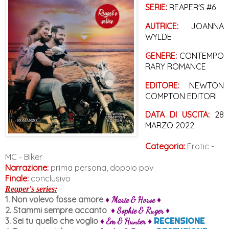
SERIE:
REAPER'S #6
AUTRICE:
 JOANNA 
WYLDE
GENERE:
 CONTEMPO
RARY ROMANCE
EDITORE:
 NEWTON 
COMPTON EDITORI
DATA DI USCITA:
 28 
MARZO 2022
Categoria:
Erotic -
MC - Biker
Narrazione:
prima persona, doppio pov
Finale:
conclusivo
Reaper's series:
1. Non volevo fosse amore
♦ Marie & Horse
♦
2. Stammi sempre accanto
♦ Sophie & Ruger ♦
3. Sei tu quello che voglio
RECENSIONE
♦ Em & Hunter ♦