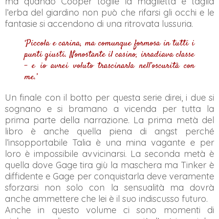
ma quando Cooper toglie la maglietta e taglia
l’erba del giardino non può che rifarsi gli occhi e le
fantasie si accendono di una ritrovata lussuria.
‘Piccola e carina, ma comunque formosa in tutti i
punti giusti. Nonostante il casino, irradiava classe
– e io avrei voluto trascinarla nell’oscurità con
me.’
Un finale con il botto per questa serie direi, i due si
sognano e si bramano a vicenda per tutta la
prima parte della narrazione. La prima metà del
libro è anche quella piena di angst perché
l’insopportabile Talia è una mina vagante e per
loro è impossibile avvicinarsi. La seconda metà è
quella dove Gage tira giù la maschera ma Tinker è
diffidente e Gage per conquistarla deve veramente
sforzarsi non solo con la sensualità ma dovrà
anche ammettere che lei è il suo indiscusso futuro.
Anche in questo volume ci sono momenti di