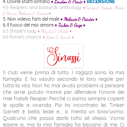
4. Dovrei starti lontano
RECENSIONE
♦ London & Picnic ♦
4.5 Reapers and bastards anthology
♦Darcy & Boonie, Marie
& Horse, Melanie & Painter♦
5. Non volevo farti del male
♦ Melanie & Painter ♦
6. Il fuoco del mio amore
♦ Tinker & Gage ♦
6.5 Shade's lady
♦ Mandy & Shade ♦
6.6 Rome's chance
♦ Rome & Randi ♦
Il club viene prima di tutto. I ragazzi sono la mia
famiglia. E ho vissuto secondo le loro regole per
tutta la vita. Non ho mai avuto problemi a pensare
che avrei potuto morire per difendere l’onore dei
miei fratelli Reaper. Perché ci siamo sempre coperti
le spalle a vicenda. Poi ho incontrato lei. Tinker
Garrett è bella, leale e… si merita un brav’uomo.
Qualcuno che possa darle tutto sé stesso. Vorrei
essere io, ma la mia famiglia ha bisogno di me. Ci