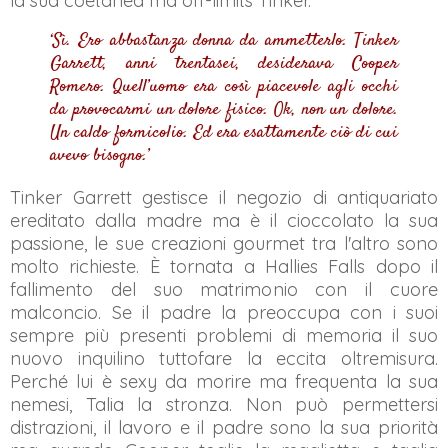
la sua coetanea ma off-limits Tinker.
‘Sì. Ero abbastanza donna da ammetterlo. Tinker
Garrett, anni trentasei, desiderava Cooper
Romero. Quell’uomo era così piacevole agli occhi
da provocarmi un dolore fisico. Ok, non un dolore.
Un caldo formicolio. Ed era esattamente ciò di cui
avevo bisogno.’
Tinker Garrett gestisce il negozio di antiquariato
ereditato dalla madre ma è il cioccolato la sua
passione, le sue creazioni gourmet tra l'altro sono
molto richieste. È tornata a Hallies Falls dopo il
fallimento del suo matrimonio con il cuore
malconcio. Se il padre la preoccupa con i suoi
sempre più presenti problemi di memoria il suo
nuovo inquilino tuttofare la eccita oltremisura.
Perché lui è sexy da morire ma frequenta la sua
nemesi, Talia la stronza. Non può permettersi
distrazioni, il lavoro e il padre sono la sua priorità