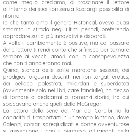
come meglio crediamo, di trascinare il lettore
all'interno dei suoi libri senza lasciargli possibilità di
ritorno.
Io che tanto amo il genere Historical, avevo quasi
smarrito la strada negli ultimi periodi, preferendo
approdare su lidi più innovativi e disparati.
A volte il cambiamento è positivo, ma col passare
delle letture ti rendi conto che si finisce per tornare
sempre ai vecchi amori, con la consapevolezza
che non ti annoieranno mai.
Quindi, stanca delle solite maratone sessuali, dei
prodigiosi orgasmi descritti nei libri targati erotics,
dei bellocci palestrati, miliardari e superdotati
(ovviamente solo nei libri, care fanciulle), ho deciso
di tornare a dedicarmi ai romanzi storici, tra cui
spiccavano anche quelli della McGregor.
La lettura della serie del Mar dei Caraibi ha la
capacità di trasportarti in un tempo lontano, dove
Galeoni, corsari spregiudicati e donne avventurose
si susseguono lungo il percorso attirandoti nella