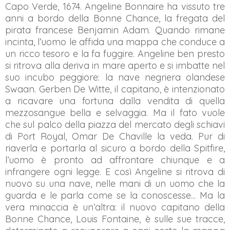
Capo Verde, 1674. Angeline Bonnaire ha vissuto tre
anni a bordo della Bonne Chance, la fregata del
pirata francese Benjamin Adam. Quando rimane
incinta, l’uomo le affida una mappa che conduce a
un ricco tesoro e la fa fuggire. Angeline ben presto
si ritrova alla deriva in mare aperto e si imbatte nel
suo incubo peggiore: la nave negriera olandese
Swaan. Gerben De Witte, il capitano, è intenzionato
a ricavare una fortuna dalla vendita di quella
mezzosangue bella e selvaggia. Ma il fato vuole
che sul palco della piazza del mercato degli schiavi
di Port Royal, Omar De Chaville la veda. Pur di
riaverla e portarla al sicuro a bordo della Spitfire,
l’uomo è pronto ad affrontare chiunque e a
infrangere ogni legge. E così Angeline si ritrova di
nuovo su una nave, nelle mani di un uomo che la
guarda e le parla come se la conoscesse... Ma la
vera minaccia è un’altra: il nuovo capitano della
Bonne Chance, Louis Fontaine, è sulle sue tracce,