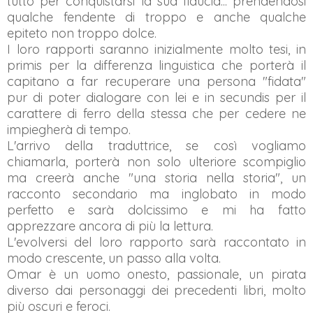
tutto per conquistarsi la sua fiducia... prendendosi
qualche fendente di troppo e anche qualche
epiteto non troppo dolce.
I loro rapporti saranno inizialmente molto tesi, in
primis per la differenza linguistica che port
er
à
il
capitano a far recuperare una persona "fidata"
p
ur di
poter dialogare con
lei
e in secundis per il
carattere di ferro della stessa che per cedere ne
impiegherà di tempo.
L'arrivo d
ella traduttrice, se così vogliamo
chiamarla, porterà non solo ulteriore scompiglio
ma creerà anche "una storia nella storia"
, un
racconto secondario ma inglobato in modo
perfetto e sarà dolcissimo e mi ha fatto
apprezzare ancora di più l
a lettura.
L'evolversi del
loro rapporto sarà raccontato in
modo crescente
, un passo alla volta
.
Omar è un uomo onesto, passionale, un pirata
diverso dai personaggi dei precedenti libri, molto
p
iù oscuri e feroci.