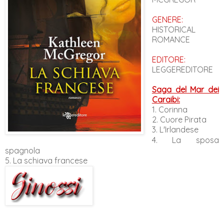
GENERE:
HISTORICAL
ROMANCE
EDITORE:
LEGGEREDITORE
Saga del Mar dei
Caraibi:
1.
Corinna
2. Cuore Pirata
3. L'Irlandese
4. La sposa
spagnola
5. La schiava francese