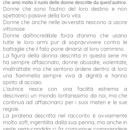
che amo molto il ruolo delle donne descritte da quest
'autrice.
Donne che sono fautrici del loro destino e non
spettatrici passive della loro vita.
Donne che anche
nelle avversit
à riescono a
uscire
vittoriose
.
Donne dall'incredibile forza d'animo che usano
tutte le loro armi pur di sopravvivere
contro le
battaglie che il fato pone
dinanzi al loro cammino.
La figura della donna
descritta
in questa serie mi
ha sempre affascinato, donne abusate, violentate,
mal
trattate ma che sentono ardere dentro di loro
una fiammella sempre viva di dignità e hanno
spirito di acciaio.
L'autrice riesce con una facilità estrema a
descriver
ci
un mondo lontanissimo da noi, ma che
continua ad affascinarci per i suoi misteri e le sue
regole.
La pirateria descritta
nel racconto
è ovviamente
molto soft, ingentilita dalla sua penna, ma anche in
veste semi-candida ci fa comunque comprendere