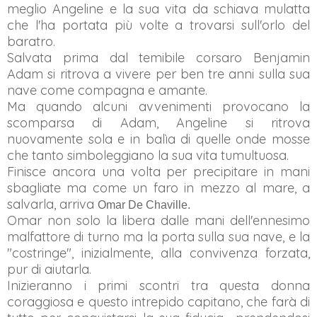
meglio
Angeline e
la sua vita da schiava mulatta
che l'ha portata più volte a trovarsi sull'orlo del
baratro.
Salvata prima dal temibile corsaro Benjamin
Adam si ritrova a vivere per ben tre anni sulla sua
nave come compagna e amante
.
M
a quando
alcuni avvenimenti provocano la
scomparsa di Adam, Angeline si ritrova
nuovamente sola e in balìa d
i quelle onde mosse
che tanto simboleggiano la sua vita tumultuosa.
Finisce
ancora una vol
ta per precipitare in man
i
sbagliate ma
come un faro in mezzo al mare, a
salvarla
, arriva
Omar De Chaville.
Omar non solo la libera dalle mani dell'ennesimo
malfattore di turno ma la porta sulla sua nave, e la
"costringe", inizialmente, alla convivenza forzata,
pur di
aiutarla
.
Inizieranno i primi scontri tra questa donna
coraggiosa e questo intrepido capitano, che farà di