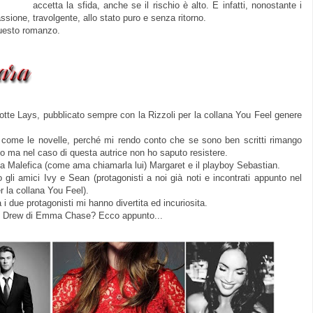
accetta la sfida, anche se il rischio è alto. E infatti, nonostante i
passione, travolgente, allo stato puro e senza ritorno.
questo romanzo.
lotte Lays, pubblicato sempre con la Rizzoli per la collana You Feel genere
come le novelle, perché mi rendo conto che se sono ben scritti rimango
ito ma nel caso di questa autrice non ho saputo resistere.
 la Malefica (come ama chiamarla lui) Margaret e il playboy Sebastian.
i amici Ivy e Sean (protagonisti a noi già noti e incontrati appunto nel
r la collana You Feel).
i due protagonisti mi hanno divertita ed incuriosita.
ente Drew di Emma Chase? Ecco appunto...