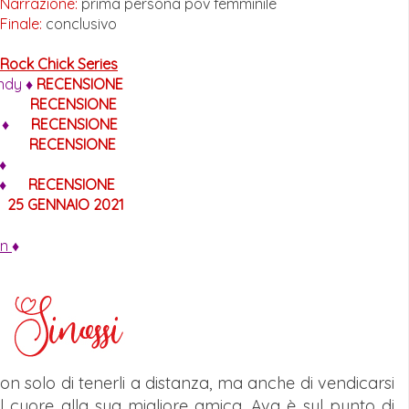
Narrazione:
prima persona pov femminile
Finale:
conclusivo
Rock Chick Series
Indy ♦
RECENSIONE
RECENSIONE
e
♦
RECENSIONE
RECENSIONE
 ♦
♦
RECENSIONE
♦
25 GENNAIO 2021
en
♦
non solo di tenerli a distanza, ma anche di vendicarsi
l cuore alla sua migliore amica. Ava è sul punto di