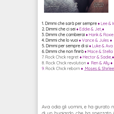
1. Dimmi che sarà per sempre
♦ Lee & 
2. Dimmi che ci sei
♦
Eddie & Jet
♦
3. Dimmi che cambierai
♦
Hank & Roxi
4. Dimmi che lo vuoi
♦
V
ance & Jules
♦
5. Dimmi per sempre di si
♦ Luke & Ava
6. Dimmi che non finirà
♦
Mace & Stella
7. Rock Chick regret
♦
Hector & Sadie
8. Rock Chick revolution
♦
Ren & Ally
♦
9.
Rock Chick reborn
♦
Moses &
Shirle
Ava odia gli uomini, e ha giurato 
di un bugiardo che ha spezzato i